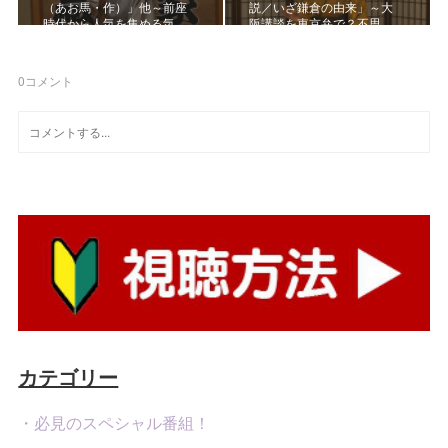
（あお馬・作）」他～前座
説／いざ鎌倉の由来」～大
時代から人気を集める気…
阪講談を東京弁で？不思…
0
コメント
カテゴリー
・必見のスペシャル番組！