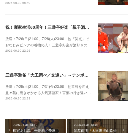
2026.08.02 08:49
祝！噺家生活60周年！三遊亭好楽「親子酒」錦笑亭満堂「桜ん坊」～満堂フェス2026
放送：7/26(日)21:00、7/28(火)23:00 他『笑点』で
おなじみピンクの着物の人！三遊亭好楽が酒好きの…
2026.06.30 22:25
三遊亭遊雀「大工調べ／文違い」～テンポよくたたみかける語り口で人気・実力とも屈指！
放送：7/25(土)21:00、7/31(金)23:00 他還暦を迎え
益々芸に磨きがかかる人気落語家！言葉の行き違い…
2026.06.30 22:23
2025.01.31 13:10
2025.01.31 13:08
柳家あお馬「干物箱／夢屋
旭堂南明「太田道灌山吹伝