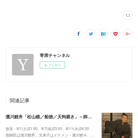
寄席チャンネル
フォロー
関連記事
瀧川鯉舟「松山鏡／船徳／天狗裁き」～師匠はあの唯一無二の雰囲気で爆笑をさらう瀧川鯉昇！
放送：8/1(土)21:00、8/7(金)23:00、8/11(火)24:30
他師匠は瀧川鯉昇、兄弟子はイケメン・瀧川鯉斗、…