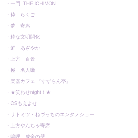
・一門 -THE ICHIMON-
・粋 らくご
・夢 寄席
・粋な文明開化
・鮮 あざやか
・上方 百景
・極 名人噺
・楽器カフェ 『すずらん亭』
・★笑わせnight！★
・CSもえよせ
・サトミツ・ねづっちのエンタメショー
・上方やんちゃ寄席
・嗚呼、成金の壁