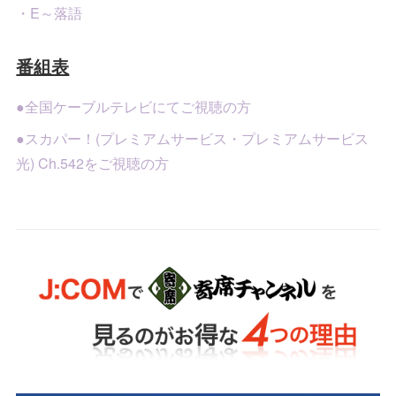
・E～落語
番組表
●全国ケーブルテレビにてご視聴の方
●スカパー！(プレミアムサービス・プレミアムサービス
光) Ch.542をご視聴の方