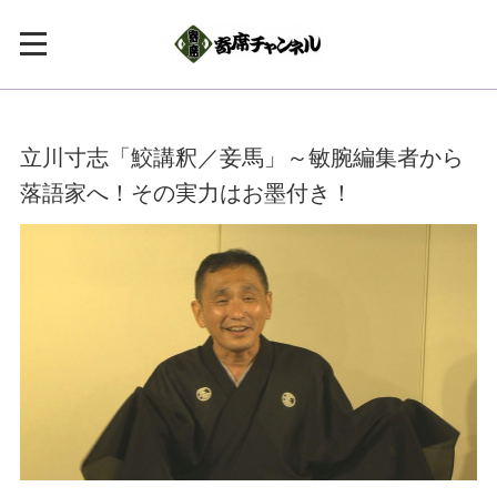
立川寸志「鮫講釈／妾馬」～敏腕編集者から
落語家へ！その実力はお墨付き！