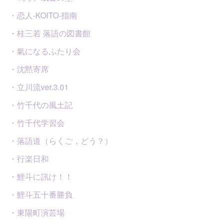
・恋人-KOITO-指南
・桂三若 落語の図書館
・氣になるふたり会
・沈黙寄席
・立川流ver.3.01
・竹千代の風土記
・竹千代学習会
・落語道（らくご，どう？）
・行楽日和
・鯉斗に訊け！！
・鯉斗五十番勝負
・東陽町演芸場