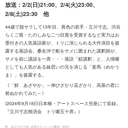
放送：2/2(日)21:00、2/4(火)23:00、
2/8(土)23:30 他
44歳で脱サラして13年目、異色の若手・立川寸志。渋谷
らくご賞・たのしみな二つ目賞を受賞するなど実力はお
墨付きの人気落語家が、トリに演じられる大作演目を披
露する落語会。桑名沖で船をサメに囲まれた講釈師が、
サメを前に講談を一席・・・落語「鮫講釈」と、人情噺
としても人気がある妹思いの兄を演じる「妾馬（めかう
ま）」を披露する。
《「鮮 あざやか」～伸びざかり花ざかり、高座の君に
射ぬかれてみた～》
(2024年9月18日日本橋・アートスペース兜座にて収録。
『立川寸志独演会 トリ噺五十席』)
鮮 あざやか
(
109
)
必見のスペシャル番組！
(
656
)