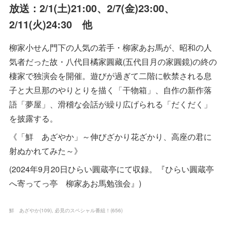
放送：2/1(土)21:00、2/7(金)23:00、
2/11(火)24:30 他
柳家小せん門下の人気の若手・柳家あお馬が、昭和の人
気者だった故・八代目橘家圓藏(五代目月の家圓鏡)の終の
棲家で独演会を開催。遊びが過ぎて二階に軟禁される息
子と大旦那のやりとりを描く「干物箱」、自作の新作落
語「夢屋」、滑稽な会話が繰り広げられる「だくだく」
を披露する。
《「鮮 あざやか」～伸びざかり花ざかり、高座の君に
射ぬかれてみた～》
(2024年9月20日ひらい圓蔵亭にて収録。『ひらい圓蔵亭
へ寄ってっ亭 柳家あお馬勉強会』)
鮮 あざやか
(
109
)
必見のスペシャル番組！
(
656
)