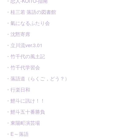
・恋人-KOITO-指南
・桂三若 落語の図書館
・氣になるふたり会
・沈黙寄席
・立川流ver.3.01
・竹千代の風土記
・竹千代学習会
・落語道（らくご，どう？）
・行楽日和
・鯉斗に訊け！！
・鯉斗五十番勝負
・東陽町演芸場
・E～落語