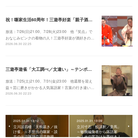
祝！噺家生活60周年！三遊亭好楽「親子酒」錦笑亭満堂「桜ん坊」～満堂フェス2026
放送：7/26(日)21:00、7/28(火)23:00 他『笑点』で
おなじみピンクの着物の人！三遊亭好楽が酒好きの…
2026.06.30 22:25
三遊亭遊雀「大工調べ／文違い」～テンポよくたたみかける語り口で人気・実力とも屈指！
放送：7/25(土)21:00、7/31(金)23:00 他還暦を迎え
益々芸に磨きがかかる人気落語家！言葉の行き違い…
2026.06.30 22:23
2025.01.31 13:12
2025.01.31 13:09
立川談四楼「天狗裁き／抜
立川寸志「鮫講釈／妾馬」
け雀」～不世出の噺家・談
～敏腕編集者から落語家
志の元で落語立川流旗揚…
へ！その実力はお墨付き！