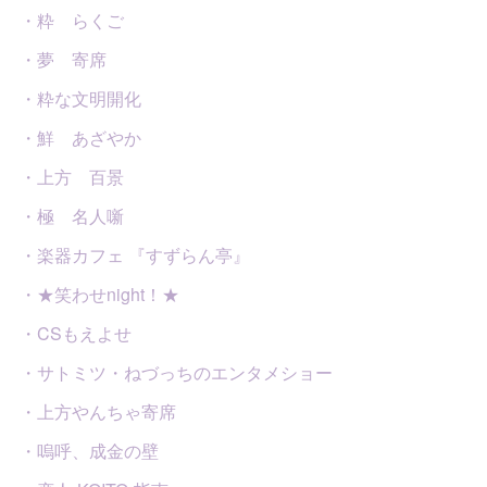
・粋 らくご
・夢 寄席
・粋な文明開化
・鮮 あざやか
・上方 百景
・極 名人噺
・楽器カフェ 『すずらん亭』
・★笑わせnight！★
・CSもえよせ
・サトミツ・ねづっちのエンタメショー
・上方やんちゃ寄席
・嗚呼、成金の壁