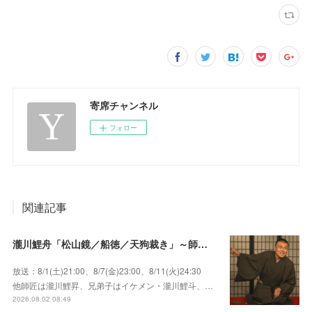
寄席チャンネル
フォロー
関連記事
瀧川鯉舟「松山鏡／船徳／天狗裁き」～師匠はあの唯一無二の雰囲気で爆笑をさらう瀧川鯉昇！
放送：8/1(土)21:00、8/7(金)23:00、8/11(火)24:30
他師匠は瀧川鯉昇、兄弟子はイケメン・瀧川鯉斗、…
2026.08.02 08:49