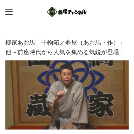
柳家あお馬「干物箱／夢屋（あお馬・作）」
他～前座時代から人気を集める気鋭が登場！