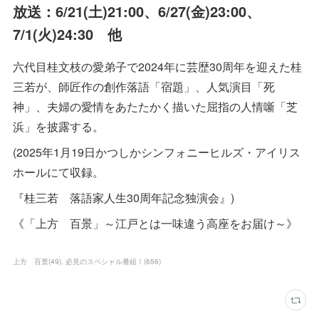
放送：6/21(土)21:00、6/27(金)23:00、
7/1(火)24:30 他
六代目桂文枝の愛弟子で2024年に芸歴30周年を迎えた桂
三若が、師匠作の創作落語「宿題」、人気演目「死
神」、夫婦の愛情をあたたかく描いた屈指の人情噺「芝
浜」を披露する。
(2025年1月19日かつしかシンフォニーヒルズ・アイリス
ホールにて収録。
『桂三若 落語家人生30周年記念独演会』)
《「上方 百景」～江戸とは一味違う高座をお届け～》
上方 百景
(
49
)
必見のスペシャル番組！
(
656
)