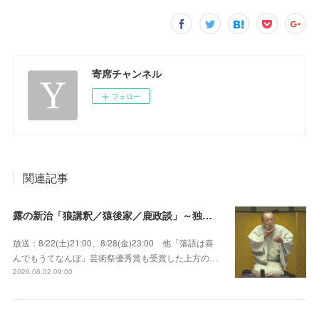
寄席チャンネル
フォロー
関連記事
露の新治「狼講釈／猿後家／鹿政談」～独演会は毎回満員御礼！上方の人気重鎮落語家！
放送：8/22(土)21:00、8/28(金)23:00 他「落語は喜
んでもうてなんぼ」芸術祭優秀賞も受賞した上方の…
2026.08.02 09:00