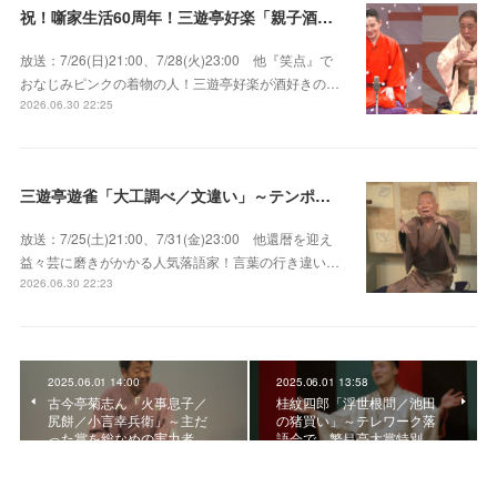
祝！噺家生活60周年！三遊亭好楽「親子酒」錦笑亭満堂「桜ん坊」～満堂フェス2026
放送：7/26(日)21:00、7/28(火)23:00 他『笑点』で
おなじみピンクの着物の人！三遊亭好楽が酒好きの…
2026.06.30 22:25
三遊亭遊雀「大工調べ／文違い」～テンポよくたたみかける語り口で人気・実力とも屈指！
放送：7/25(土)21:00、7/31(金)23:00 他還暦を迎え
益々芸に磨きがかかる人気落語家！言葉の行き違い…
2026.06.30 22:23
2025.06.01 14:00
2025.06.01 13:58
古今亭菊志ん「火事息子／
桂紋四郎「浮世根問／池田
尻餅／小言幸兵衛」～主だ
の猪買い」～テレワーク落
った賞を総なめの実力者…
語会で、繁昌亭大賞特別…