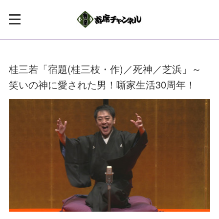
桂三若「宿題(桂三枝・作)／死神／芝浜」～
笑いの神に愛された男！噺家生活30周年！