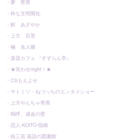
・夢 寄席
・粋な文明開化
・鮮 あざやか
・上方 百景
・極 名人噺
・楽器カフェ 『すずらん亭』
・★笑わせnight！★
・CSもえよせ
・サトミツ・ねづっちのエンタメショー
・上方やんちゃ寄席
・嗚呼、成金の壁
・恋人-KOITO-指南
・桂三若 落語の図書館