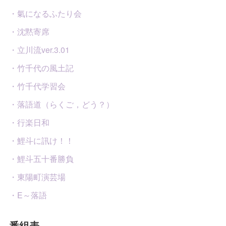
・氣になるふたり会
・沈黙寄席
・立川流ver.3.01
・竹千代の風土記
・竹千代学習会
・落語道（らくご，どう？）
・行楽日和
・鯉斗に訊け！！
・鯉斗五十番勝負
・東陽町演芸場
・E～落語
番組表