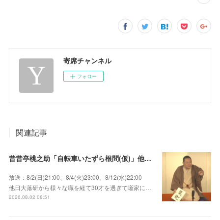
寄席チャンネル
フォロー
関連記事
昔昔亭桃之助「自転車いたずら根問(仮)」他～師匠・桃太郎のいない初めての桜の季節の独演会！
放送：8/2(日)21:00、8/4(火)23:00、8/12(水)22:00
他日大落研から様々な職を経て30才を過ぎて噺家に…
2026.08.02 08:51