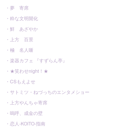
・夢 寄席
・粋な文明開化
・鮮 あざやか
・上方 百景
・極 名人噺
・楽器カフェ 『すずらん亭』
・★笑わせnight！★
・CSもえよせ
・サトミツ・ねづっちのエンタメショー
・上方やんちゃ寄席
・嗚呼、成金の壁
・恋人-KOITO-指南