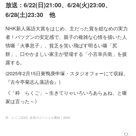
放送：6/22(日)21:00、6/24(火)23:00、
6/28(土)23:30 他
NHK新人落語大賞をはじめ、主だった賞を総なめの実力
者！バツグンの安定感で、親子の複雑な心情を描いた人
情噺「火事息子」、貧乏を笑い飛ばす明るい噺「尻
餅」、口やかましい家主が登場する「小言幸兵衛」を披
露する。
(2025年2月15日巣鴨庚申塚・スタジオフォーにて収録。
『古今亭菊志ん落語会』)
《「粋 らくご」～生きてりゃいろいろあらぁね、と噺
家は言った～》
粋 らくご
(
232
)
必見のスペシャル番組！
(
656
)