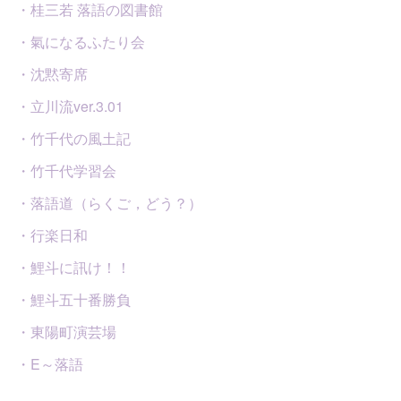
・桂三若 落語の図書館
・氣になるふたり会
・沈黙寄席
・立川流ver.3.01
・竹千代の風土記
・竹千代学習会
・落語道（らくご，どう？）
・行楽日和
・鯉斗に訊け！！
・鯉斗五十番勝負
・東陽町演芸場
・E～落語