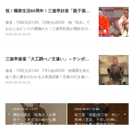
祝！噺家生活60周年！三遊亭好楽「親子酒」錦笑亭満堂「桜ん坊」～満堂フェス2026
放送：7/26(日)21:00、7/28(火)23:00 他『笑点』で
おなじみピンクの着物の人！三遊亭好楽が酒好きの…
2026.06.30 22:25
三遊亭遊雀「大工調べ／文違い」～テンポよくたたみかける語り口で人気・実力とも屈指！
放送：7/25(土)21:00、7/31(金)23:00 他還暦を迎え
益々芸に磨きがかかる人気落語家！言葉の行き違い…
2026.06.30 22:23
2025.06.01 14:07
2025.06.01 13:59
隅田川馬石「松曳き／火事
桂三若「宿題(桂三枝・作)／
息子」～本寸法の確かな腕
死神／芝浜」～笑いの神に
前で魅せる人気者！
愛された男！噺家生活30…