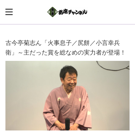
古今亭菊志ん「火事息子／尻餅／小言幸兵
衛」～主だった賞を総なめの実力者が登場！