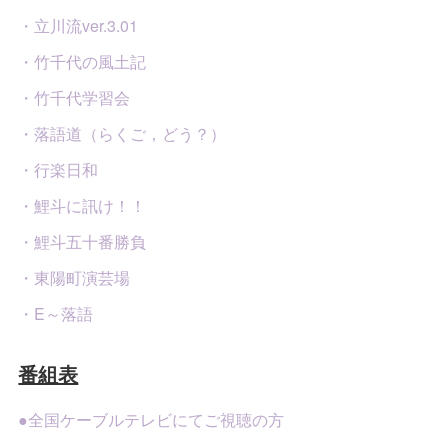
・立川流ver.3.01
・竹千代の風土記
・竹千代学習会
・落語道（らくご，どう？）
・行楽日和
・鯉斗に訊け！！
・鯉斗五十番勝負
・東陽町演芸場
・E～落語
番組表
●全国ケーブルテレビにてご視聴の方