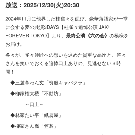
放送：2025/12/30(火)20:30
2024年11月に他界した桂雀々を偲び、豪華落語家が一堂
に会する夢の共演3DAYS【桂雀々追悼公演 JAK²
FOREVER TOKYO】より、
最終公演《六の会》
の模様を
お届け。
各々が、雀々師匠への想いを込めた貴重な高座と、雀々
さんを笑いでおくる追悼口上ありの、見逃せない３時
間！
◆三遊亭わん丈「喪服キャバクラ」
◆柳家権太楼「不動坊」
～口上～
◆林家たい平「紙屑屋」
◆柳家さん喬「笠碁」