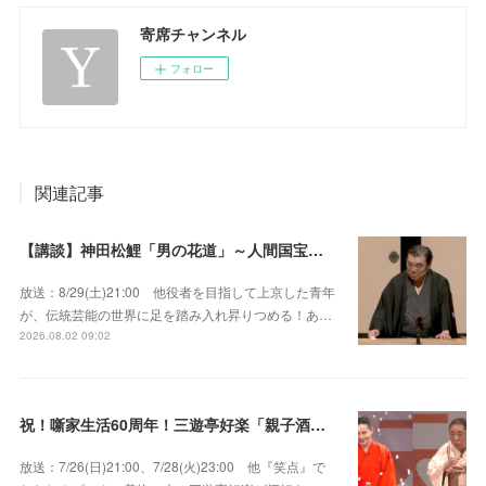
寄席チャンネル
フォロー
関連記事
【講談】神田松鯉「男の花道」～人間国宝が男の約束を描いた大作を披露！
放送：8/29(土)21:00 他役者を目指して上京した青年
が、伝統芸能の世界に足を踏み入れ昇りつめる！あ…
2026.08.02 09:02
祝！噺家生活60周年！三遊亭好楽「親子酒」錦笑亭満堂「桜ん坊」～満堂フェス2026
放送：7/26(日)21:00、7/28(火)23:00 他『笑点』で