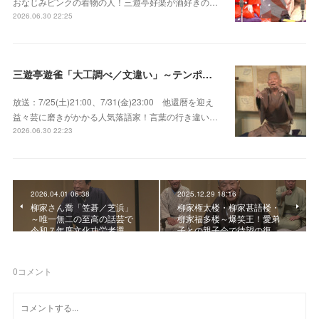
おなじみピンクの着物の人！三遊亭好楽が酒好きの…
2026.06.30 22:25
三遊亭遊雀「大工調べ／文違い」～テンポよくたたみかける語り口で人気・実力とも屈指！
放送：7/25(土)21:00、7/31(金)23:00 他還暦を迎え
益々芸に磨きがかかる人気落語家！言葉の行き違い…
2026.06.30 22:23
2026.04.01 06:38
2025.12.29 18:16
柳家さん喬「笠碁／芝浜」
柳家権太楼・柳家甚語楼・
～唯一無二の至高の話芸で
柳家福多楼～爆笑王！愛弟
令和７年度文化功労者選…
子との親子会で待望の復…
0
コメント