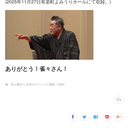
(2025年11月27日有楽町よみうりホールにて収録。)
ありがとう！雀々さん！
極 名人噺
(
21
)
必見のスペシャル番組！
(
656
)