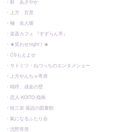
・鮮 あざやか
・上方 百景
・極 名人噺
・楽器カフェ 『すずらん亭』
・★笑わせnight！★
・CSもえよせ
・サトミツ・ねづっちのエンタメショー
・上方やんちゃ寄席
・嗚呼、成金の壁
・恋人-KOITO-指南
・桂三若 落語の図書館
・氣になるふたり会
・沈黙寄席