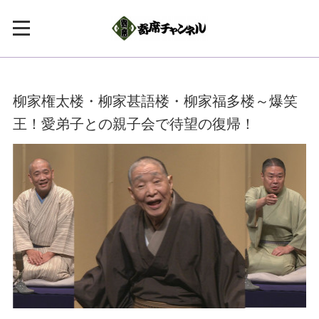
柳家権太楼・柳家甚語楼・柳家福多楼～爆笑
王！愛弟子との親子会で待望の復帰！