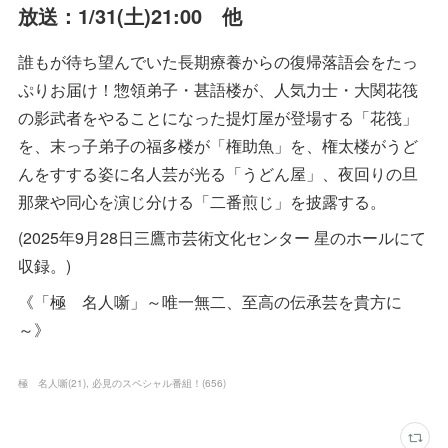
放送：1/31(土)21:00 他
誰もが待ち望んでいた長期療養からの復帰落語会をたっ
ぷりお届け！惣領弟子・甚語楼が、人気力士・大関花筏
の影武者をやることになった提灯屋が登場する「花筏」
を、末っ子弟子の福多楼が「権助魚」を、権太楼がうど
んをすする姿に名人芸が光る「うどん屋」、夜回りの旦
那衆や同心を演じ分ける「二番煎じ」を披露する。
(2025年9月28日三鷹市芸術文化センター 星のホールにて
収録。)
《「極 名人噺」～唯一無二、至高の伝承芸を貴方に
～》
極 名人噺
(
21
)
必見のスペシャル番組！
(
656
)