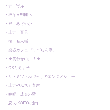
・夢 寄席
・粋な文明開化
・鮮 あざやか
・上方 百景
・極 名人噺
・楽器カフェ 『すずらん亭』
・★笑わせnight！★
・CSもえよせ
・サトミツ・ねづっちのエンタメショー
・上方やんちゃ寄席
・嗚呼、成金の壁
・恋人-KOITO-指南