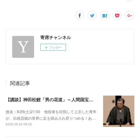
寄席チャンネル
フォロー
関連記事
【講談】神田松鯉「男の花道」～人間国宝が男の約束を描いた大作を披露！
放送：8/29(土)21:00 他役者を目指して上京した青年
が、伝統芸能の世界に足を踏み入れ昇りつめる！あ…
2026.08.02 09:02