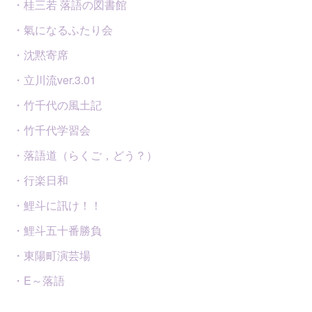
・桂三若 落語の図書館
・氣になるふたり会
・沈黙寄席
・立川流ver.3.01
・竹千代の風土記
・竹千代学習会
・落語道（らくご，どう？）
・行楽日和
・鯉斗に訊け！！
・鯉斗五十番勝負
・東陽町演芸場
・E～落語