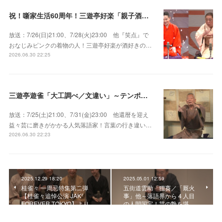
祝！噺家生活60周年！三遊亭好楽「親子酒」錦笑亭満堂「桜ん坊」～満堂フェス2026
放送：7/26(日)21:00、7/28(火)23:00 他『笑点』で
おなじみピンクの着物の人！三遊亭好楽が酒好きの…
2026.06.30 22:25
三遊亭遊雀「大工調べ／文違い」～テンポよくたたみかける語り口で人気・実力とも屈指！
放送：7/25(土)21:00、7/31(金)23:00 他還暦を迎え
益々芸に磨きがかかる人気落語家！言葉の行き違い…
2026.06.30 22:23
2025.12.29 18:20
2025.05.01 12:59
桂雀々 一周忌特集第二弾
五街道雲助「狸賽／「厩火
【桂雀々追悼公演 JAK²
事」他～落語界から４人目
FOREVER TOKYO】より…
の人間国宝！芸の艶を堪…