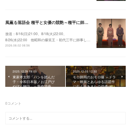
風薫る落語会 種平と女優の競艶～種平に師事した女優たちが百花繚乱に咲き誇る大人気落語会
放送：8/16(日)21:00、8/18(火)22:00、
8/26(水)22:00 他昭和の爆笑王・初代三平に師事し…
2026.08.02 08:56
2025.12.29 18:05
2025.12.03 12:50
東家孝太郎「パンを踏んだ
モロ師岡のおモロ噺 ～ドラ
子・令和日本版／お江戸び
マ・映画とあらゆる話題作
やぼん物語」～新作浪曲…
に引く手あまたの俳優が…
0
コメント