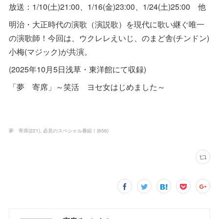
放送：1/10(土)21:00、1/16(金)23:00、1/24(土)25:00 他
明治・大正時代の演歌（演説歌）を現代に歌い継ぐ唯一
の演歌師！今回は、ウクレレえいじ、のまど舎(チンドン)
小梅(マジック)が共演。
(2025年10月5日浅草・東洋館にて収録)
「夢 寄席」～笑活 ヨセ女はじめました～
夢 寄席
(
221
)
必見のスペシャル番組！
(
656
)