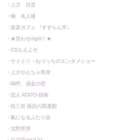
・上方 百景
・極 名人噺
・楽器カフェ 『すずらん亭』
・★笑わせnight！★
・CSもえよせ
・サトミツ・ねづっちのエンタメショー
・上方やんちゃ寄席
・嗚呼、成金の壁
・恋人-KOITO-指南
・桂三若 落語の図書館
・氣になるふたり会
・沈黙寄席
・立川流ver.3.01