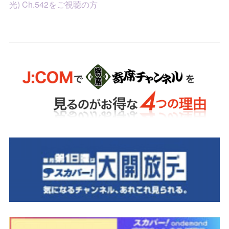
光) Ch.542をご視聴の方