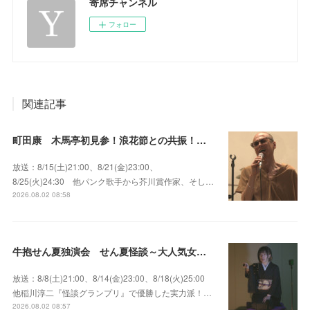
寄席チャンネル
フォロー
関連記事
町田康 木馬亭初見参！浪花節との共振！～マチダ地蔵尊 他
放送：8/15(土)21:00、8/21(金)23:00、
8/25(火)24:30 他パンク歌手から芥川賞作家、そし…
2026.08.02 08:58
牛抱せん夏独演会 せん夏怪談～大人気女性怪談師とっておきの背筋も凍る…
放送：8/8(土)21:00、8/14(金)23:00、8/18(火)25:00
他稲川淳二『怪談グランプリ』で優勝した実力派！…
2026.08.02 08:57