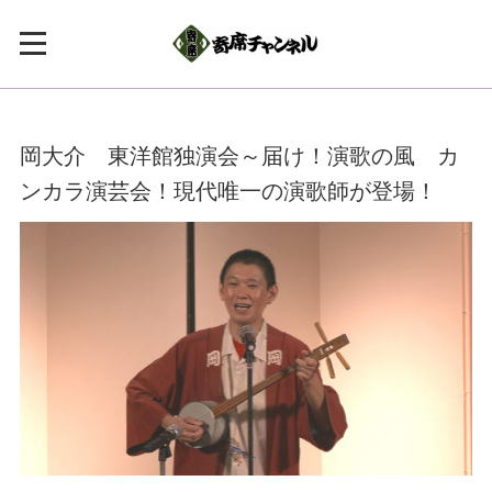
岡大介 東洋館独演会～届け！演歌の風 カ
ンカラ演芸会！現代唯一の演歌師が登場！