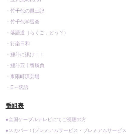
・竹千代の風土記
・竹千代学習会
・落語道（らくご，どう？）
・行楽日和
・鯉斗に訊け！！
・鯉斗五十番勝負
・東陽町演芸場
・E～落語
番組表
●全国ケーブルテレビにてご視聴の方
●スカパー！(プレミアムサービス・プレミアムサービス