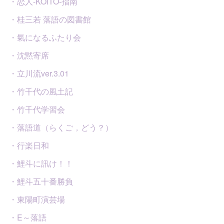
・恋人-KOITO-指南
・桂三若 落語の図書館
・氣になるふたり会
・沈黙寄席
・立川流ver.3.01
・竹千代の風土記
・竹千代学習会
・落語道（らくご，どう？）
・行楽日和
・鯉斗に訊け！！
・鯉斗五十番勝負
・東陽町演芸場
・E～落語