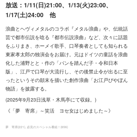
放送：1/11(日)21:00、1/13(火)23:00、
1/17(土)24:00 他
浪曲とヘヴィメタルのコラボ『メタル浪曲』や、伝統話
芸で都市伝説を唸る『都市伝説浪曲』など、次々に話題
をふりまき、ホーメイ歌手、口琴奏者としても知られる
東家孝太郎の独演会をお届け。元はドイツの童話を浪曲
化した浦野とと・作の「パンを踏んだ子・令和日本
版」、江戸で口琴が大流行し、その後禁止令が出るに至
ったというその顛末を描いた創作浪曲「お江戸びやぼん
物語」を披露する。
(2025年9月23日浅草・木馬亭にて収録。)
《「夢 寄席」～笑活 ヨセ女はじめました～》
夢 寄席
(
221
)
必見のスペシャル番組！
(
656
)