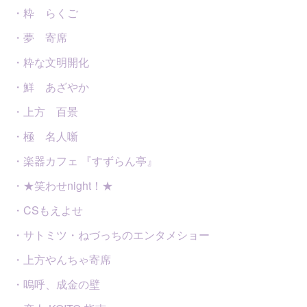
・粋 らくご
・夢 寄席
・粋な文明開化
・鮮 あざやか
・上方 百景
・極 名人噺
・楽器カフェ 『すずらん亭』
・★笑わせnight！★
・CSもえよせ
・サトミツ・ねづっちのエンタメショー
・上方やんちゃ寄席
・嗚呼、成金の壁