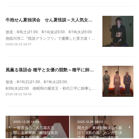
牛抱せん夏独演会 せん夏怪談～大人気女性怪談師とっておきの背筋も凍る…
放送：8/8(土)21:00、8/14(金)23:00、8/18(火)25:00
他稲川淳二『怪談グランプリ』で優勝した実力派！…
2026.08.02 08:57
風薫る落語会 種平と女優の競艶～種平に師事した女優たちが百花繚乱に咲き誇る大人気落語会
放送：8/16(日)21:00、8/18(火)22:00、
8/26(水)22:00 他昭和の爆笑王・初代三平に師事し…
2026.08.02 08:56
2025.12.29 18:09
2025.12.29 18:03
一龍斎貞心「八百蔵吉五
岡大介 東洋館独演会～届
郎」宝井琴調「幡随院長兵
け！演歌の風 カンカラ演
衛 芝居の喧嘩」他～三…
芸会！現代唯一の演歌師…