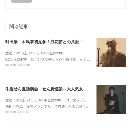
関連記事
町田康 木馬亭初見参！浪花節との共振！～マチダ地蔵尊 他
放送：8/15(土)21:00、8/21(金)23:00、
8/25(火)24:30 他パンク歌手から芥川賞作家、そし…
2026.08.02 08:58
牛抱せん夏独演会 せん夏怪談～大人気女性怪談師とっておきの背筋も凍る…
放送：8/8(土)21:00、8/14(金)23:00、8/18(火)25:00
他稲川淳二『怪談グランプリ』で優勝した実力派！…
2026.08.02 08:57