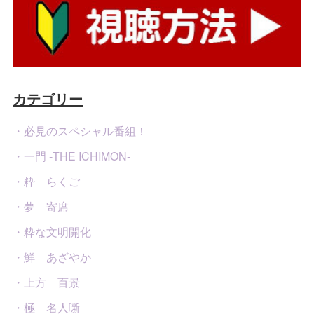
カテゴリー
・必見のスペシャル番組！
・一門 -THE ICHIMON-
・粋 らくご
・夢 寄席
・粋な文明開化
・鮮 あざやか
・上方 百景
・極 名人噺