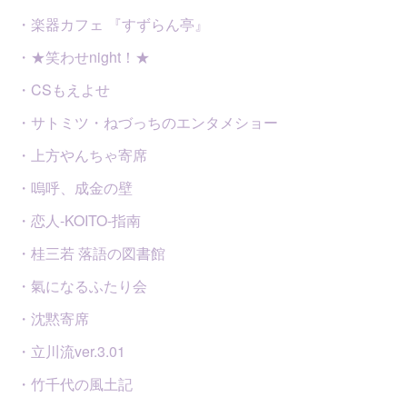
・楽器カフェ 『すずらん亭』
・★笑わせnight！★
・CSもえよせ
・サトミツ・ねづっちのエンタメショー
・上方やんちゃ寄席
・嗚呼、成金の壁
・恋人-KOITO-指南
・桂三若 落語の図書館
・氣になるふたり会
・沈黙寄席
・立川流ver.3.01
・竹千代の風土記