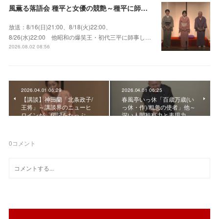
風薫る落語会 種平と女優の競艶～種平に師事した女優たちが百花繚乱に咲き誇る大人気落語会
放送：8/16(日)21:00、8/18(火)22:00、
8/26(水)22:00 他昭和の爆笑王・初代三平に師事し…
2026.08.02 08:56
2026.04.01 06:29
2026.04.01 06:25
【講談】神田蘭「北条政子/
春風亭いっ休「百歳万歳(い
王将」～講談界のニューヒ
っ休・作)/粗忽の使者」他～
ロインが、伝記をたっぷ…
深い人間観察力と表現力…
0
コメント