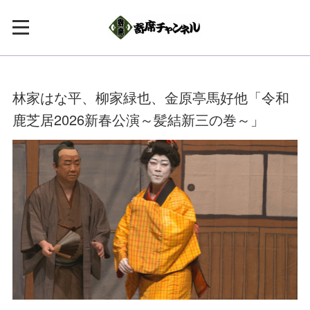
林家はな平、柳家緑也、金原亭馬好他「令和
鹿芝居2026新春公演～髪結新三の巻～」