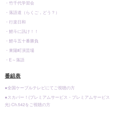
・竹千代学習会
・落語道（らくご，どう？）
・行楽日和
・鯉斗に訊け！！
・鯉斗五十番勝負
・東陽町演芸場
・E～落語
番組表
●全国ケーブルテレビにてご視聴の方
●スカパー！(プレミアムサービス・プレミアムサービス
光) Ch.542をご視聴の方