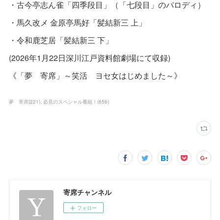
・古今亭志ん雀「四季段目」（「七段目」のパロディ）
・馬久改メ 金原亭馬好「髪結新三 上」
・令和鹿芝居「髪結新三 下」
(2026年1月22日深川江戸資料館劇場にて収録)
《「夢 寄席」～笑活 ヨセ女はじめました～》
夢 寄席
(
221
)
必見のスペシャル番組！
(
656
)
寄席チャンネル
フォロー