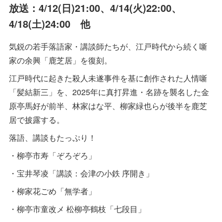
放送：4/12(日)21:00、4/14(火)22:00、
4/18(土)24:00 他
気鋭の若手落語家・講談師たちが、江戸時代から続く噺
家の余興「鹿芝居」を復刻。
江戸時代に起きた殺人未遂事件を基に創作された人情噺
「髪結新三」を、2025年に真打昇進・名跡を襲名した金
原亭馬好が前半、林家はな平、柳家緑也らが後半を鹿芝
居で披露する。
落語、講談もたっぷり！
・柳亭市寿「ぞろぞろ」
・宝井琴凌「講談：会津の小鉄 序開き」
・柳家花ごめ「無学者」
・柳亭市童改メ 松柳亭鶴枝「七段目」