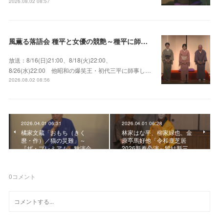
2026.08.02 08:57
風薫る落語会 種平と女優の競艶～種平に師事した女優たちが百花繚乱に咲き誇る大人気落語会
放送：8/16(日)21:00、8/18(火)22:00、
8/26(水)22:00 他昭和の爆笑王・初代三平に師事し…
2026.08.02 08:56
2026.04.01 06:31
2026.04.01 06:28
橘家文蔵「おもち（きく
林家はな平、柳家緑也、金
麿・作）／猫の災難」～
原亭馬好他「令和鹿芝居
『ザ・プレミアム』独演会
2026新春公演～髪結新三…
0
コメント