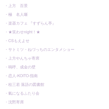
・上方 百景
・極 名人噺
・楽器カフェ 『すずらん亭』
・★笑わせnight！★
・CSもえよせ
・サトミツ・ねづっちのエンタメショー
・上方やんちゃ寄席
・嗚呼、成金の壁
・恋人-KOITO-指南
・桂三若 落語の図書館
・氣になるふたり会
・沈黙寄席