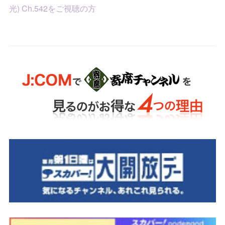
光) Ch.542をご視聴の方