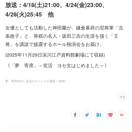
放送：4/18(土)21:00、4/24(金)23:00、
4/28(火)25:45 他
女優としても活動した神田蘭が、鎌倉幕府の尼将軍「北
条政子」と、将棋の名人・坂田三吉の生涯を描く「王
将」を講談で披露するホール独演会をお届け。
(2025年11月29日深川江戸資料館劇場にて収録)
《「夢 寄席」～笑活 ヨセ女はじめました～》
夢 寄席
(
221
)
必見のスペシャル番組！
(
656
)