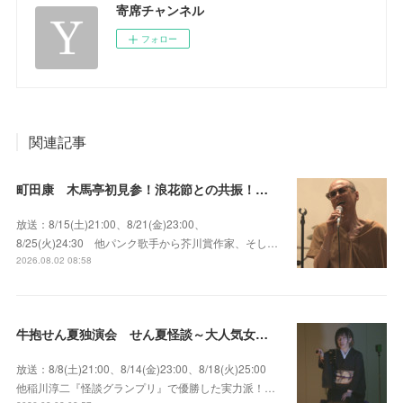
寄席チャンネル
フォロー
関連記事
町田康 木馬亭初見参！浪花節との共振！～マチダ地蔵尊 他
放送：8/15(土)21:00、8/21(金)23:00、
8/25(火)24:30 他パンク歌手から芥川賞作家、そし…
2026.08.02 08:58
牛抱せん夏独演会 せん夏怪談～大人気女性怪談師とっておきの背筋も凍る…
放送：8/8(土)21:00、8/14(金)23:00、8/18(火)25:00
他稲川淳二『怪談グランプリ』で優勝した実力派！…