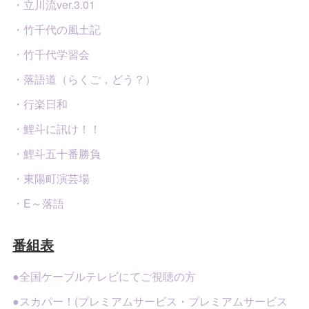
・立川流ver.3.01
・竹千代の風土記
・竹千代学習会
・落語道（らくご，どう？）
・行楽日和
・鯉斗に訊け！！
・鯉斗五十番勝負
・東陽町演芸場
・E～落語
番組表
●全国ケーブルテレビにてご視聴の方
●スカパー！(プレミアムサービス・プレミアムサービス