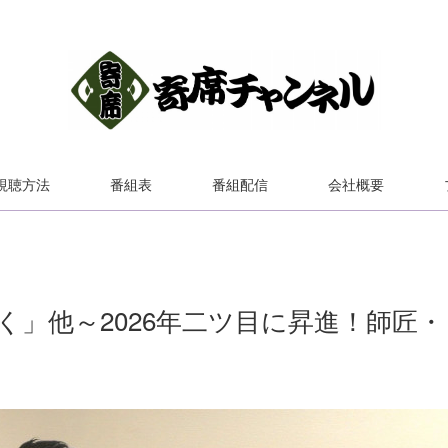
視聴方法
番組表
番組配信
会社概要
」他～2026年二ツ目に昇進！師匠・