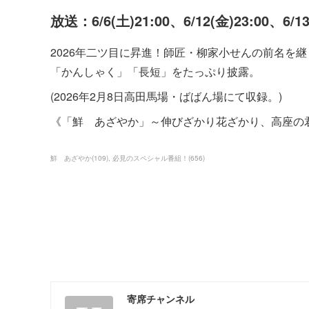
放送：6/6(土)21:00、6/12(金)23:00、6/1
2026年二ツ目に昇進！師匠・柳家小せんの前名を
「かんしゃく」「長短」をたっぷり披露。
(2026年2月8日高田馬場・ばばん場にて収録。)
《「鮮 あざやか」～伸びざかり花ざかり、高座の
鮮 あざやか
(
109
)
必見のスペシャル番組！
(
656
)
寄席チャンネル