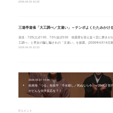
2026.06.30 22:25
三遊亭遊雀「大工調べ／文違い」～テンポよくたたみかけ
放送：7/25(土)21:00、7/31(金)23:00 他還暦を迎え益々
工調べ」と男女の騙し騙されの「文違い」を披露。(2026年4月14
2026.06.30 22:23
2026.05.31 14:54
桂南海「つる」桂枝平「手水廻し／死ぬなら今」～20代Ｚ世
がどんな化学反応を？！
0
コメント