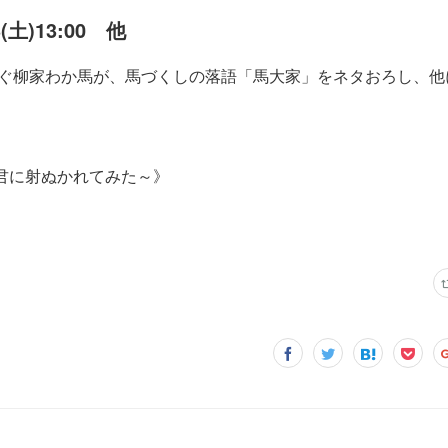
3(土)13:00 他
継ぐ柳家わか馬が、馬づくしの落語「馬大家」をネタおろし、他
君に射ぬかれてみた～》