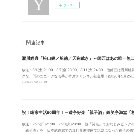
フォロー
関連記事
瀧川鯉舟「松山鏡／船徳／天狗裁き」～師匠はあの唯一無
放送：8/1(土)21:00、8/7(金)23:00、8/11(火)24:30 
クな一門のユニークな若手が寄席チャンネル初登場！(2026年5月2
2026.08.02 08:49
祝！噺家生活60周年！三遊亭好楽「親子酒」錦笑亭満堂「桜
放送：7/26(日)21:00、7/28(火)23:00 他『笑点』でおな
「親子酒」を、日本武道館での真打昇進披露で話題になった弟子の錦