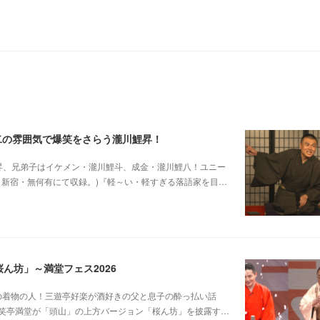
二の雰囲気で爆笑をさらう瀧川鯉昇！
他師匠は瀧川鯉昇、兄弟子はイケメン・瀧川鯉斗、成金・瀧川鯉八！ユニー
5日新宿・無何有にて収録。)『軽～い・軽すぎる落語家を目…
ん坊」～満堂フェス2026
じみピンクの着物の人！三遊亭好楽が酒好きの父と息子の酔っ払い話
笑亭満堂が「頭山」の上方バージョン「桜ん坊」を披露す…