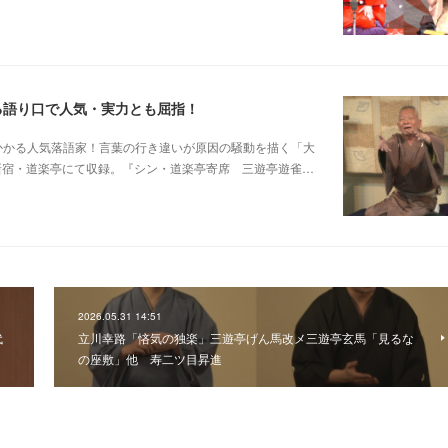
る語り口で人気・実力とも屈指！
芸に磨きがかかる人気落語家！言葉の行き違いが原因の騒動を描く「大
日新宿・道楽亭にて収録。『シン・道楽亭寄席 三遊亭遊雀…
2026.05.31 14:51
代
立川幸路「悋気の独楽」三遊亭げん馬改メ三遊亭玄馬「見るな
の座敷」他 寿二ツ目昇進