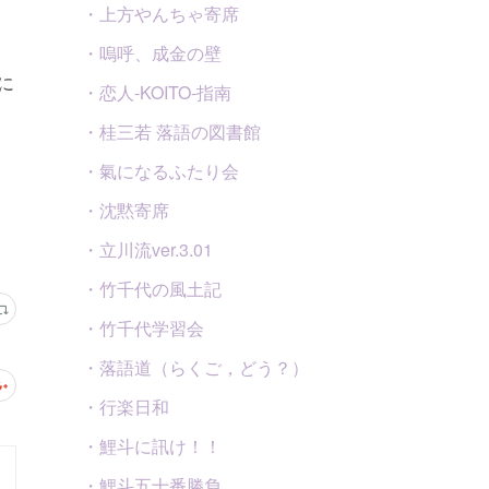
・上方やんちゃ寄席
・嗚呼、成金の壁
に
・恋人-KOITO-指南
・桂三若 落語の図書館
・氣になるふたり会
・沈黙寄席
・立川流ver.3.01
・竹千代の風土記
・竹千代学習会
・落語道（らくご，どう？）
・行楽日和
・鯉斗に訊け！！
・鯉斗五十番勝負