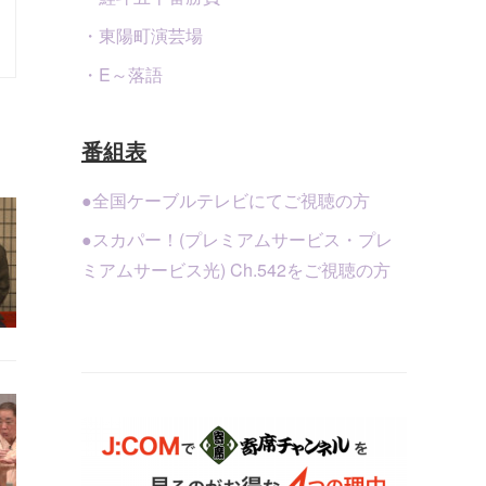
・東陽町演芸場
・E～落語
番組表
●全国ケーブルテレビにてご視聴の方
●スカパー！(プレミアムサービス・プレ
ミアムサービス光) Ch.542をご視聴の方