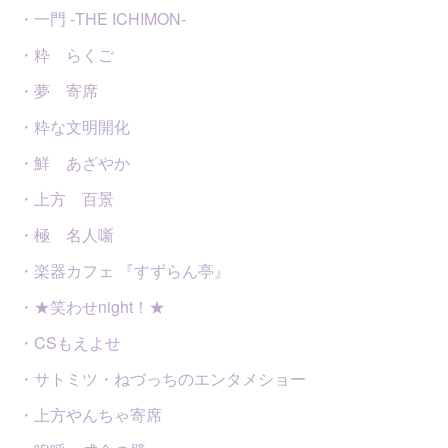
・一門 -THE ICHIMON-
・粋 らくご
・夢 寄席
・粋な文明開化
・鮮 あざやか
・上方 百景
・極 名人噺
・楽器カフェ 『すずらん亭』
・★笑わせnight！★
・CSもえよせ
・サトミツ・ねづっちのエンタメショー
・上方やんちゃ寄席