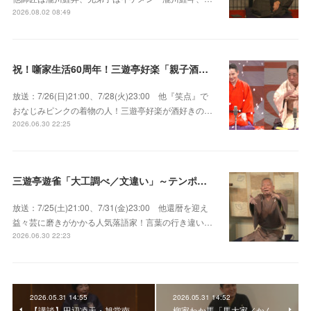
2026.08.02 08:49
祝！噺家生活60周年！三遊亭好楽「親子酒」錦笑亭満堂「桜ん坊」～満堂フェス2026
放送：7/26(日)21:00、7/28(火)23:00 他『笑点』で
おなじみピンクの着物の人！三遊亭好楽が酒好きの…
2026.06.30 22:25
三遊亭遊雀「大工調べ／文違い」～テンポよくたたみかける語り口で人気・実力とも屈指！
放送：7/25(土)21:00、7/31(金)23:00 他還暦を迎え
益々芸に磨きがかかる人気落語家！言葉の行き違い…
2026.06.30 22:23
2026.05.31 14:55
2026.05.31 14:52
【講談】田辺凌天・旭堂南
柳家わか馬「馬大家／かん