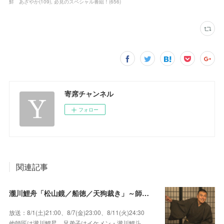
鮮 あざやか
(
109
)
必見のスペシャル番組！
(
656
)
寄席チャンネル
フォロー
関連記事
瀧川鯉舟「松山鏡／船徳／天狗裁き」～師匠はあの唯一無二の雰囲気で爆笑をさらう瀧川鯉昇！
放送：8/1(土)21:00、8/7(金)23:00、8/11(火)24:30
他師匠は瀧川鯉昇、兄弟子はイケメン・瀧川鯉斗、…