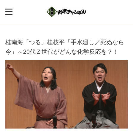
桂南海「つる」桂枝平「手水廻し／死ぬなら
今」～20代Ｚ世代がどんな化学反応を？！