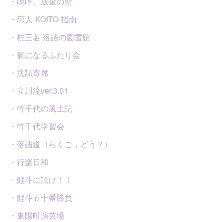
・嗚呼、成金の壁
・恋人-KOITO-指南
・桂三若 落語の図書館
・氣になるふたり会
・沈黙寄席
・立川流ver.3.01
・竹千代の風土記
・竹千代学習会
・落語道（らくご，どう？）
・行楽日和
・鯉斗に訊け！！
・鯉斗五十番勝負
・東陽町演芸場