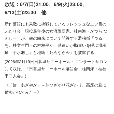
放送：6/7(日)21:00、6/9(火)23:00、
6/13(土)23:30 他
新作落語にも果敢に挑戦しているフレッシュな二ツ目の
ふたり会！現役最年少の女流落語家、桂南海（かつら な
んしー）が、鶴の由来について問答する滑稽噺「つる」
を。桂文生門下の桂枝平が、勘違いが勘違いを呼ぶ滑稽
噺「手水廻し」と地噺「死ぬなら今」を披露する。
(2026年2月19日日暮里サニーホール・コンサートサロン
にて収録。『日暮里サニーホール落語会 桂南海・桂枝
平二人会』)
《「鮮 あざやか」～伸びざかり花ざかり、高座の君に
射ぬかれてみた～》