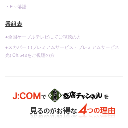
・E～落語
番組表
●全国ケーブルテレビにてご視聴の方
●スカパー！(プレミアムサービス・プレミアムサービス
光) Ch.542をご視聴の方