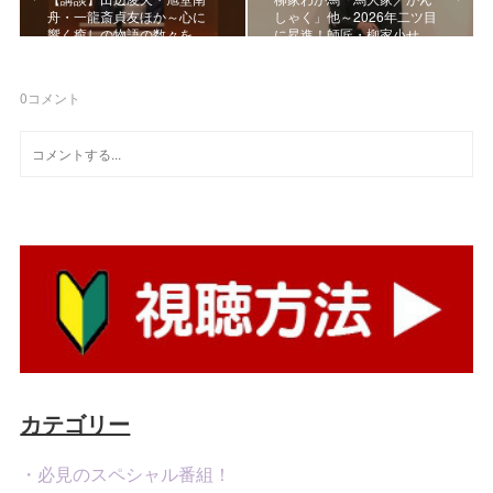
舟・一龍斎貞友ほか～心に
しゃく」他～2026年二ツ目
響く癒しの物語の数々を…
に昇進！師匠・柳家小せ…
0
コメント
カテゴリー
・必見のスペシャル番組！