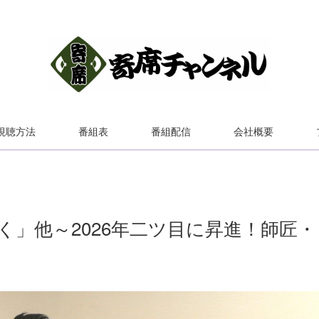
視聴方法
番組表
番組配信
会社概要
」他～2026年二ツ目に昇進！師匠・