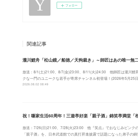
フォロー
関連記事
瀧川鯉舟「松山鏡／船徳／天狗裁き」～師匠はあの唯一無
放送：8/1(土)21:00、8/7(金)23:00、8/11(火)24:30 
クな一門のユニークな若手が寄席チャンネル初登場！(2026年5月2
2026.08.02 08:49
祝！噺家生活60周年！三遊亭好楽「親子酒」錦笑亭満堂「桜
放送：7/26(日)21:00、7/28(火)23:00 他『笑点』でおな
「親子酒」を、日本武道館での真打昇進披露で話題になった弟子の錦