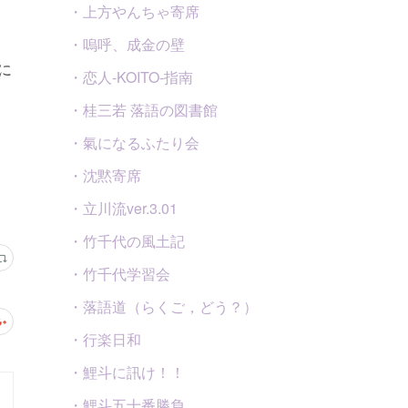
・上方やんちゃ寄席
・嗚呼、成金の壁
に
・恋人-KOITO-指南
・桂三若 落語の図書館
・氣になるふたり会
・沈黙寄席
・立川流ver.3.01
・竹千代の風土記
・竹千代学習会
・落語道（らくご，どう？）
・行楽日和
・鯉斗に訊け！！
・鯉斗五十番勝負