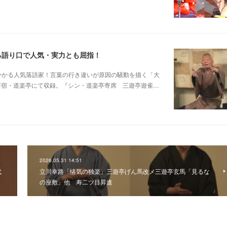
る語り口で人気・実力とも屈指！
芸に磨きがかかる人気落語家！言葉の行き違いが原因の騒動を描く「大
日新宿・道楽亭にて収録。『シン・道楽亭寄席 三遊亭遊雀…
2026.05.31 14:51
代
立川幸路「悋気の独楽」三遊亭げん馬改メ三遊亭玄馬「見るな
の座敷」他 寿二ツ目昇進