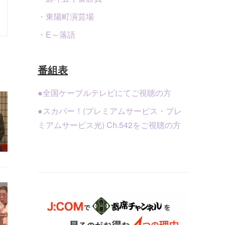
・東陽町演芸場
・E～落語
番組表
●全国ケーブルテレビにてご視聴の方
●スカパー！(プレミアムサービス・プレ
ミアムサービス光) Ch.542をご視聴の方