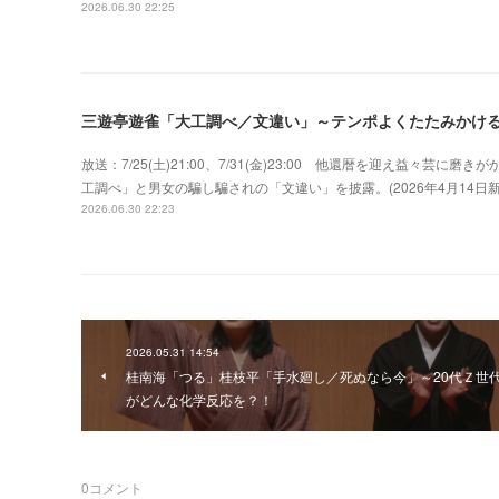
2026.06.30 22:25
三遊亭遊雀「大工調べ／文違い」～テンポよくたたみかけ
放送：7/25(土)21:00、7/31(金)23:00 他還暦を迎え益々
工調べ」と男女の騙し騙されの「文違い」を披露。(2026年4月14
2026.06.30 22:23
2026.05.31 14:54
桂南海「つる」桂枝平「手水廻し／死ぬなら今」～20代Ｚ世
がどんな化学反応を？！
0
コメント