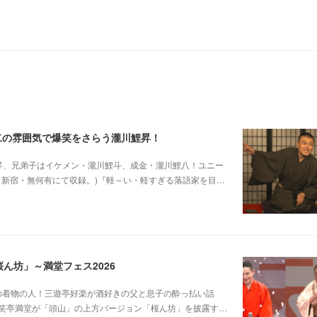
二の雰囲気で爆笑をさらう瀧川鯉昇！
他師匠は瀧川鯉昇、兄弟子はイケメン・瀧川鯉斗、成金・瀧川鯉八！ユニー
5日新宿・無何有にて収録。)『軽～い・軽すぎる落語家を目…
ん坊」～満堂フェス2026
じみピンクの着物の人！三遊亭好楽が酒好きの父と息子の酔っ払い話
笑亭満堂が「頭山」の上方バージョン「桜ん坊」を披露す…