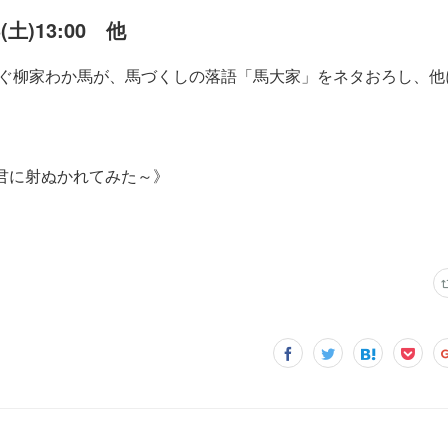
3(土)13:00 他
継ぐ柳家わか馬が、馬づくしの落語「馬大家」をネタおろし、他
君に射ぬかれてみた～》