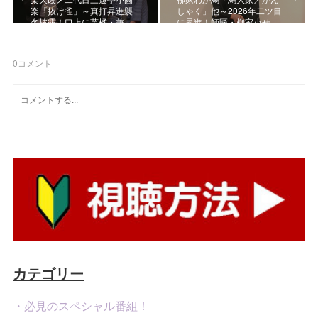
楽「抜け雀」～真打昇進襲
しゃく」他～2026年二ツ目
名披露！口上に萬橘・兼…
に昇進！師匠・柳家小せ…
0
コメント
カテゴリー
・必見のスペシャル番組！