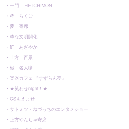
・一門 -THE ICHIMON-
・粋 らくご
・夢 寄席
・粋な文明開化
・鮮 あざやか
・上方 百景
・極 名人噺
・楽器カフェ 『すずらん亭』
・★笑わせnight！★
・CSもえよせ
・サトミツ・ねづっちのエンタメショー
・上方やんちゃ寄席