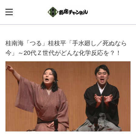
桂南海「つる」桂枝平「手水廻し／死ぬなら
今」～20代Ｚ世代がどんな化学反応を？！