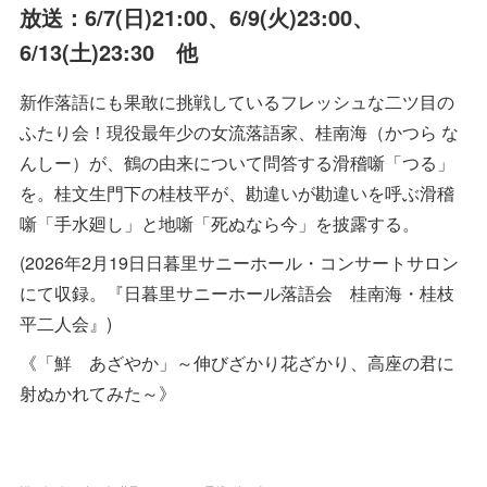
放送：6/7(日)21:00、6/9(火)23:00、
6/13(土)23:30 他
新作落語にも果敢に挑戦しているフレッシュな二ツ目の
ふたり会！現役最年少の女流落語家、桂南海（かつら な
んしー）が、鶴の由来について問答する滑稽噺「つる」
を。桂文生門下の桂枝平が、勘違いが勘違いを呼ぶ滑稽
噺「手水廻し」と地噺「死ぬなら今」を披露する。
(2026年2月19日日暮里サニーホール・コンサートサロン
にて収録。『日暮里サニーホール落語会 桂南海・桂枝
平二人会』)
《「鮮 あざやか」～伸びざかり花ざかり、高座の君に
射ぬかれてみた～》