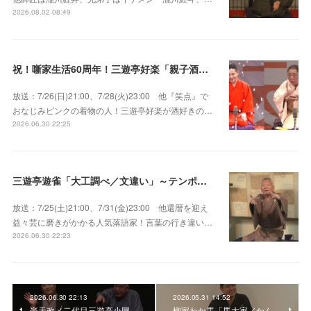
2026.08.02 08:49
祝！噺家生活60周年！三遊亭好楽「親子酒」錦笑亭満堂「桜ん坊」～満堂フェス2026
放送：7/26(日)21:00、7/28(火)23:00 他『笑点』で
おなじみピンクの着物の人！三遊亭好楽が酒好きの…
2026.06.30 22:25
三遊亭遊雀「大工調べ／文違い」～テンポよくたたみかける語り口で人気・実力とも屈指！
放送：7/25(土)21:00、7/31(金)23:00 他還暦を迎え
益々芸に磨きがかかる人気落語家！言葉の行き違い…
2026.06.30 22:23
2026.06.30 22:13
2026.05.31 14:52
楽天改メ二代目三遊亭小圓
柳家わか馬「馬大家／かん