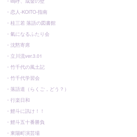
・嗚呼、成金の壁
・恋人-KOITO-指南
・桂三若 落語の図書館
・氣になるふたり会
・沈黙寄席
・立川流ver.3.01
・竹千代の風土記
・竹千代学習会
・落語道（らくご，どう？）
・行楽日和
・鯉斗に訊け！！
・鯉斗五十番勝負
・東陽町演芸場