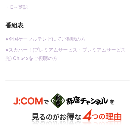
・E～落語
番組表
●全国ケーブルテレビにてご視聴の方
●スカパー！(プレミアムサービス・プレミアムサービス
光) Ch.542をご視聴の方