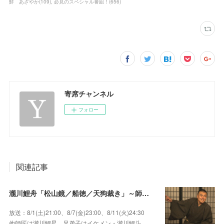
鮮 あざやか
(
109
)
必見のスペシャル番組！
(
656
)
寄席チャンネル
フォロー
関連記事
瀧川鯉舟「松山鏡／船徳／天狗裁き」～師匠はあの唯一無二の雰囲気で爆笑をさらう瀧川鯉昇！
放送：8/1(土)21:00、8/7(金)23:00、8/11(火)24:30
他師匠は瀧川鯉昇、兄弟子はイケメン・瀧川鯉斗、…