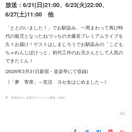
放送：6/21(日)21:00、6/23(火)22:00、
6/27(土)11:00 他
「ととのいました！」でお馴染み、一周まわって再び時
代の寵児となったねづっちの大爆笑プレミアムライブを
久々お届け！ゲストはしまじろうでお馴染みの「こども
ちゃれんじぽけっと」初代工作のお兄さんとして人気の
できたくん！
(2026年3月31日新宿・道楽亭にて収録)
《「夢 寄席」～笑活 ヨセ女はじめました～》
夢 寄席
(
221
)
必見のスペシャル番組！
(
656
)