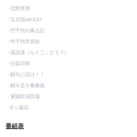
・沈黙寄席
・立川流ver.3.01
・竹千代の風土記
・竹千代学習会
・落語道（らくご，どう？）
・行楽日和
・鯉斗に訊け！！
・鯉斗五十番勝負
・東陽町演芸場
・E～落語
番組表