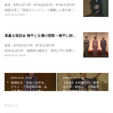
放送：8/8(土)21:00、8/14(金)23:00、8/18(火)25:00
他稲川淳二『怪談グランプリ』で優勝した実力派！…
2026.08.02 08:57
風薫る落語会 種平と女優の競艶～種平に師事した女優たちが百花繚乱に咲き誇る大人気落語会
放送：8/16(日)21:00、8/18(火)22:00、
8/26(水)22:00 他昭和の爆笑王・初代三平に師事し…
2026.08.02 08:56
2026.05.31 15:03
2026.05.31 14:56
風間杜夫「居残り佐平次」
【浪曲】木村勝千代「業平
ゲスト：三遊亭歌武蔵～あ
金五郎／姥捨山」～浪曲界
の名優がプロも舌を巻く…
唯一の木村派蔵出し初出…
0
コメント