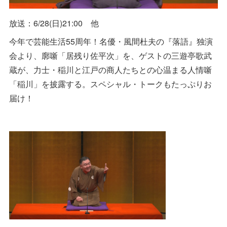
放送：6/28(日)21:00 他
今年で芸能生活55周年！名優・風間杜夫の『落語』独演
会より、廓噺「居残り佐平次」を、ゲストの三遊亭歌武
蔵が、力士・稲川と江戸の商人たちとの心温まる人情噺
「稲川」を披露する。スペシャル・トークもたっぷりお
届け！