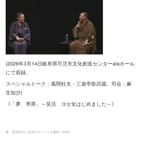
(2026年3月14日岐阜県可児市文化創造センターalaホール
にて収録。
スペシャルトーク：風間杜夫・三遊亭歌武蔵、司会：麻
生知沙)
《「夢 寄席」～笑活 ヨセ女はじめました～》
夢 寄席
(
221
)
必見のスペシャル番組！
(
656
)