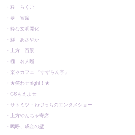
・粋 らくご
・夢 寄席
・粋な文明開化
・鮮 あざやか
・上方 百景
・極 名人噺
・楽器カフェ 『すずらん亭』
・★笑わせnight！★
・CSもえよせ
・サトミツ・ねづっちのエンタメショー
・上方やんちゃ寄席
・嗚呼、成金の壁