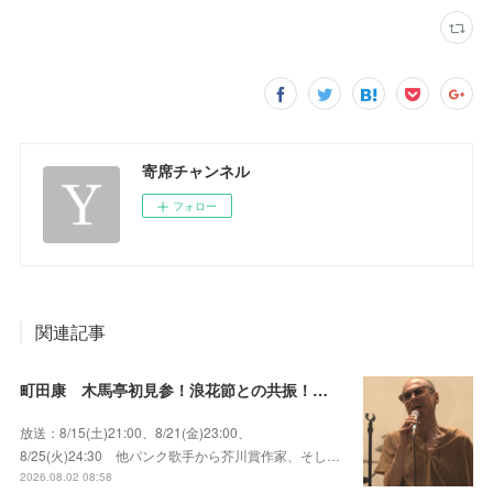
寄席チャンネル
フォロー
関連記事
町田康 木馬亭初見参！浪花節との共振！～マチダ地蔵尊 他
放送：8/15(土)21:00、8/21(金)23:00、
8/25(火)24:30 他パンク歌手から芥川賞作家、そし…
2026.08.02 08:58