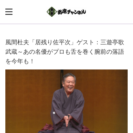
風間杜夫「居残り佐平次」ゲスト：三遊亭歌
武蔵～あの名優がプロも舌を巻く腕前の落語
を今年も！