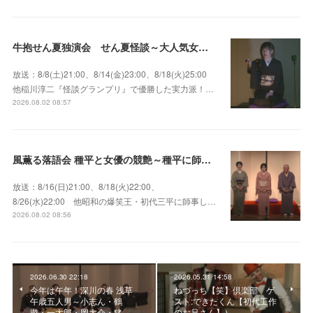
牛抱せん夏独演会 せん夏怪談～大人気女性怪談師とっておきの背筋も凍る…
放送：8/8(土)21:00、8/14(金)23:00、8/18(火)25:00
他稲川淳二『怪談グランプリ』で優勝した実力派！…
2026.08.02 08:57
風薫る落語会 種平と女優の競艶～種平に師事した女優たちが百花繚乱に咲き誇る大人気落語会
放送：8/16(日)21:00、8/18(火)22:00、
8/26(水)22:00 他昭和の爆笑王・初代三平に師事し…
2026.08.02 08:56
2026.06.30 22:18
2026.05.31 14:58
今年は午年！深川の春 浅草
ねづっち【笑】倶楽部 ゲ
午歳五人男～小志ん・鶴
スト:できたくん【初代工作
遊・一太郎・岡大介・猪…
のお兄さん】）