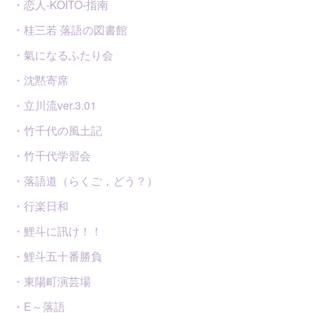
・恋人-KOITO-指南
・桂三若 落語の図書館
・氣になるふたり会
・沈黙寄席
・立川流ver.3.01
・竹千代の風土記
・竹千代学習会
・落語道（らくご，どう？）
・行楽日和
・鯉斗に訊け！！
・鯉斗五十番勝負
・東陽町演芸場
・E～落語