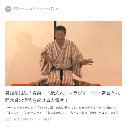
寄席チャンネル/グラフィティTV_A
笑福亭銀瓶「青菜」「紙入れ」～ラジオ・TV・舞台と八
面六臂の活躍を続ける人気者！
パーソナリティーとして『ラジオ大阪』の朝の顔として、ＮＨＫ朝ドラ「あさが来た！」
「まんぷく」「スカーレット」「舞いあがれ！」、大ヒット舞台「焼肉ドラゴン」では俳…
上方 百景
必見のスペシャル番組！