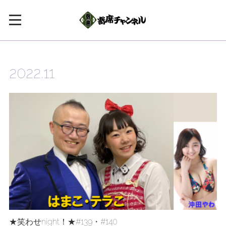
2022
.
11
★笑わせnight！★#139・#140