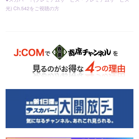
光) Ch.542をご視聴の方