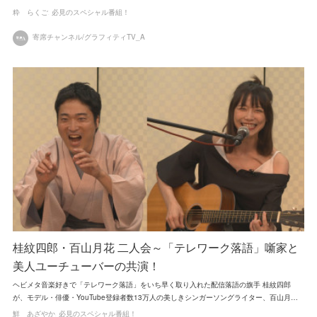
粋 らくご
必見のスペシャル番組！
寄席チャンネル/グラフィティTV_A
桂紋四郎・百山月花 二人会～「テレワーク落語」噺家と
美人ユーチューバーの共演！
ヘビメタ音楽好きで「テレワーク落語」をいち早く取り入れた配信落語の旗手 桂紋四郎
が、モデル・俳優・YouTube登録者数13万人の美しきシンガーソングライター、百山月…
鮮 あざやか
必見のスペシャル番組！