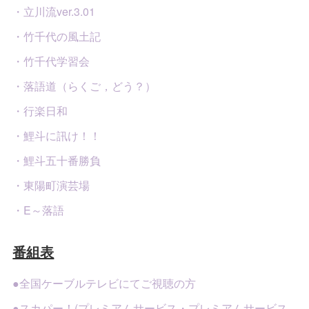
・立川流ver.3.01
・竹千代の風土記
・竹千代学習会
・落語道（らくご，どう？）
・行楽日和
・鯉斗に訊け！！
・鯉斗五十番勝負
・東陽町演芸場
・E～落語
番組表
●全国ケーブルテレビにてご視聴の方
●スカパー！(プレミアムサービス・プレミアムサービス