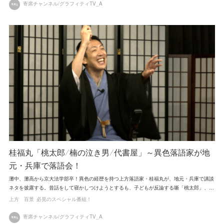
寄席チャンネル/グラフィティTV_A
桂福丸「桃太郎/楠の泣き男/代書屋」～異色落語家が地
元・兵庫で落語会！
灘中、灘高から京大法学部卒！異色の経歴を持つ上方落語家・桂福丸が、地元・兵庫で講談
ネタを披露する。昔話をして寝かしつけようとするも、子どもが反論する噺「桃太郎」、…
上方 百景
必見のスペシャル番組！
寄席チャンネル/グラフィティTV_A