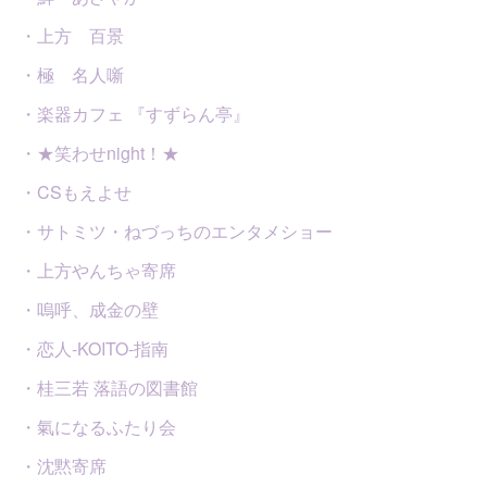
・上方 百景
・極 名人噺
・楽器カフェ 『すずらん亭』
・★笑わせnight！★
・CSもえよせ
・サトミツ・ねづっちのエンタメショー
・上方やんちゃ寄席
・嗚呼、成金の壁
・恋人-KOITO-指南
・桂三若 落語の図書館
・氣になるふたり会
・沈黙寄席