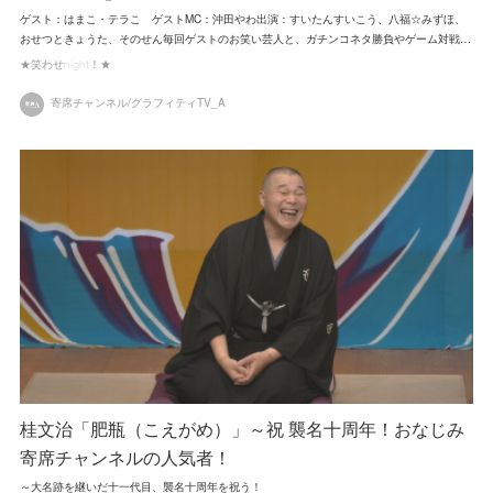
ゲスト：はまこ・テラこ ゲストMC：沖田やわ出演：すいたんすいこう、八福☆みずほ、
おせつときょうた、そのせん毎回ゲストのお笑い芸人と、ガチンコネタ勝負やゲーム対戦…
★笑わせnight！★
寄席チャンネル/グラフィティTV_A
桂文治「肥瓶（こえがめ）」～祝 襲名十周年！おなじみ
寄席チャンネルの人気者！
～大名跡を継いだ十一代目、襲名十周年を祝う！