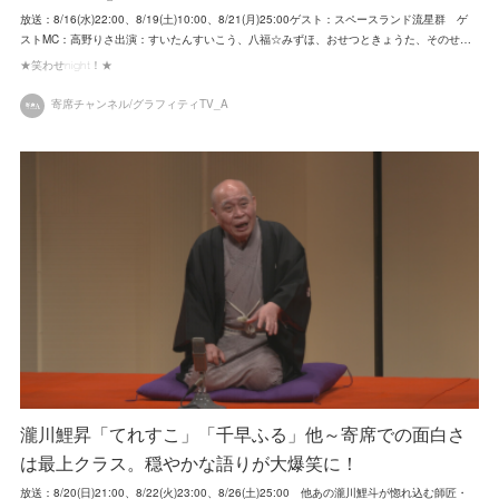
放送：8/16(水)22:00、8/19(土)10:00、8/21(月)25:00ゲスト：スペースランド流星群 ゲ
ストMC：高野りさ出演：すいたんすいこう、八福☆みずほ、おせつときょうた、そのせ…
★笑わせnight！★
寄席チャンネル/グラフィティTV_A
瀧川鯉昇「てれすこ」「千早ふる」他～寄席での面白さ
は最上クラス。穏やかな語りが大爆笑に！
放送：8/20(日)21:00、8/22(火)23:00、8/26(土)25:00 他あの瀧川鯉斗が惚れ込む師匠・