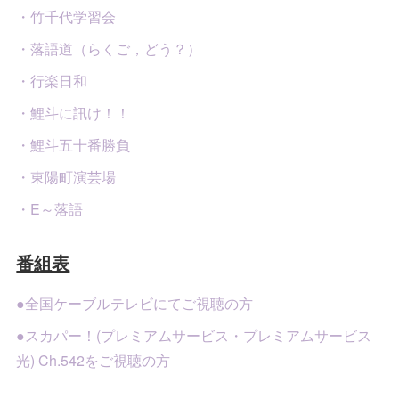
・竹千代学習会
・落語道（らくご，どう？）
・行楽日和
・鯉斗に訊け！！
・鯉斗五十番勝負
・東陽町演芸場
・E～落語
番組表
●全国ケーブルテレビにてご視聴の方
●スカパー！(プレミアムサービス・プレミアムサービス
光) Ch.542をご視聴の方