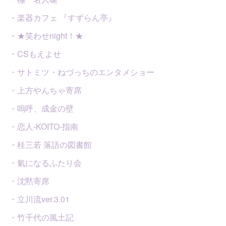
・楽器カフェ 『すずらん亭』
・★笑わせnight！★
・CSもえよせ
・サトミツ・ねづっちのエンタメショー
・上方やんちゃ寄席
・嗚呼、成金の壁
・恋人-KOITO-指南
・桂三若 落語の図書館
・氣になるふたり会
・沈黙寄席
・立川流ver.3.01
・竹千代の風土記