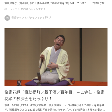
瀧川鯉昇が、賞金欲しさに正体不明の魚に嘘の名前を付ける噺「てれすこ」、ご隠居が短…
粋 らくご
必見のスペシャル番組！
寄席チャンネル/グラフィティTV_A
柳家花緑「権助提灯／親子酒／百年目」～ご存知・柳家
花緑の独演会をたっぷり！
放送：8/27(日)21:00、8/29(火)23:00 他人間国宝・五代目柳家小さんの遺伝子を引き継
ぎ、戦後最年少となる22歳で真打昇進を果たしたサラブレッドの独演会！本妻とお妾さ…