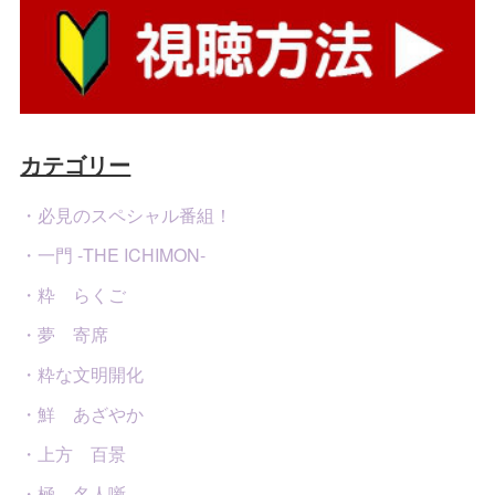
カテゴリー
・必見のスペシャル番組！
・一門 -THE ICHIMON-
・粋 らくご
・夢 寄席
・粋な文明開化
・鮮 あざやか
・上方 百景
・極 名人噺