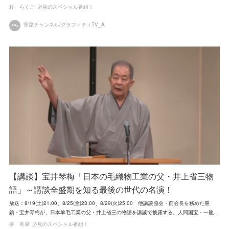
粋 らくご
必見のスペシャル番組！
寄席チャンネル/グラフィティTV_A
【講談】宝井琴梅「日本の毛織物工業の父・井上省三物
語」～講談全盛期を知る最後の世代の名演！
放送：8/19(土)21:00、8/25(金)23:00、8/29(火)25:00 他講談協会・前会長を務めた重
鎮・宝井琴梅が、日本羊毛工業の父・井上省三の物語を講談で披露する。人間国宝・一龍…
夢 寄席
必見のスペシャル番組！