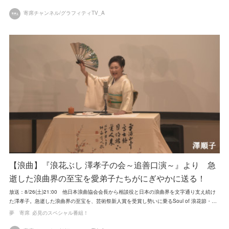
寄席チャンネル/グラフィティTV_A
【浪曲】『浪花ぶし 澤孝子の会～追善口演～』より 急
逝した浪曲界の至宝を愛弟子たちがにぎやかに送る！
放送：8/26(土)21:00 他日本浪曲協会会長から相談役と日本の浪曲界を文字通り支え続け
た澤孝子。急逝した浪曲界の至宝を、芸術祭新人賞を受賞し勢いに乗るSoul of 浪花節・…
夢 寄席
必見のスペシャル番組！