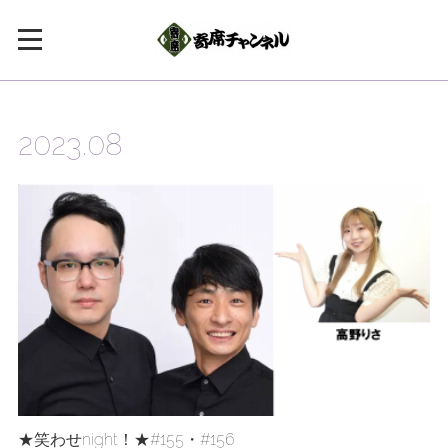
2023
.
08
★笑わせnight！★#155・#156