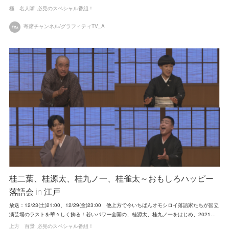
極 名人噺
必見のスペシャル番組！
寄席チャンネル/グラフィティTV_A
桂二葉、桂源太、桂九ノ一、桂雀太～おもしろハッピー
落語会 in 江戸
放送：12/23(土)21:00、12/29(金)23:00 他上方で今いちばんオモシロイ落語家たちが国立
演芸場のラストを華々しく飾る！若いパワー全開の、桂源太、桂九ノ一をはじめ、2021…
上方 百景
必見のスペシャル番組！