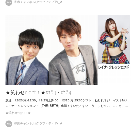
寄席チャンネル/グラフィティTV_A
★笑わせnight！★#163・#164
放送：12/20(水)22:30、12/23(土)9:00、12/25(月)25:00ゲスト：ねじれネジ ゲストMC：
レイナ・クレッシェンド（THE+BETH）出演：すいたんすいこう、しおさい、にこさ、…
★笑わせnight！★
寄席チャンネル/グラフィティTV_A