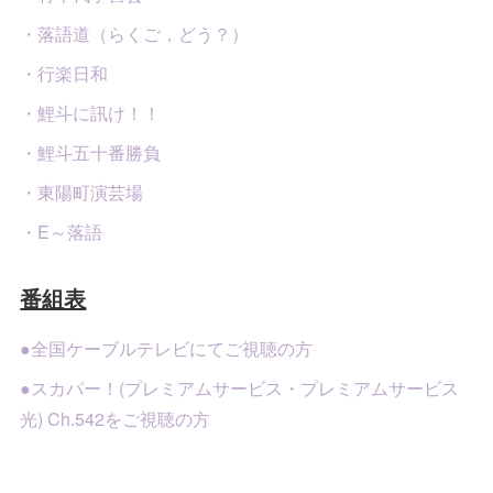
・落語道（らくご，どう？）
・行楽日和
・鯉斗に訊け！！
・鯉斗五十番勝負
・東陽町演芸場
・E～落語
番組表
●全国ケーブルテレビにてご視聴の方
●スカパー！(プレミアムサービス・プレミアムサービス
光) Ch.542をご視聴の方