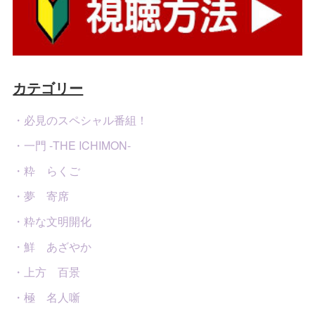
カテゴリー
・必見のスペシャル番組！
・一門 -THE ICHIMON-
・粋 らくご
・夢 寄席
・粋な文明開化
・鮮 あざやか
・上方 百景
・極 名人噺