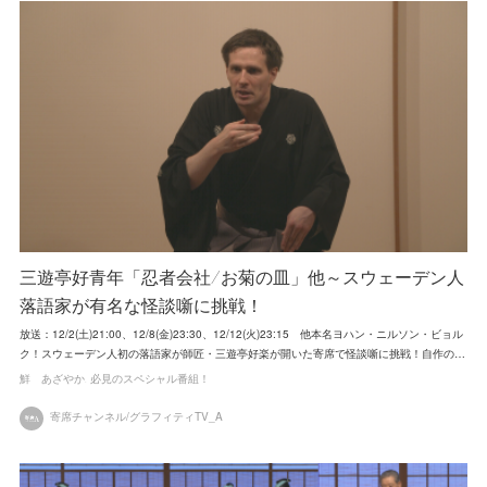
三遊亭好青年「忍者会社/お菊の皿」他～スウェーデン人
落語家が有名な怪談噺に挑戦！
放送：12/2(土)21:00、12/8(金)23:30、12/12(火)23:15 他本名ヨハン・ニルソン・ビョル
ク！スウェーデン人初の落語家が師匠・三遊亭好楽が開いた寄席で怪談噺に挑戦！自作の…
鮮 あざやか
必見のスペシャル番組！
寄席チャンネル/グラフィティTV_A