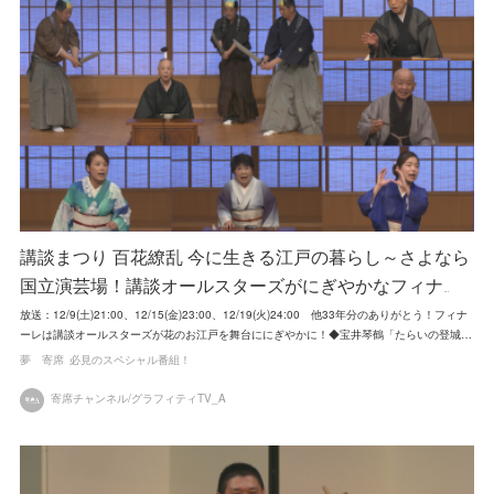
講談まつり 百花繚乱 今に生きる江戸の暮らし～さよなら
国立演芸場！講談オールスターズがにぎやかなフィナ…
放送：12/9(土)21:00、12/15(金)23:00、12/19(火)24:00 他33年分のありがとう！フィナ
ーレは講談オールスターズが花のお江戸を舞台ににぎやかに！◆宝井琴鶴「たらいの登城…
夢 寄席
必見のスペシャル番組！
寄席チャンネル/グラフィティTV_A