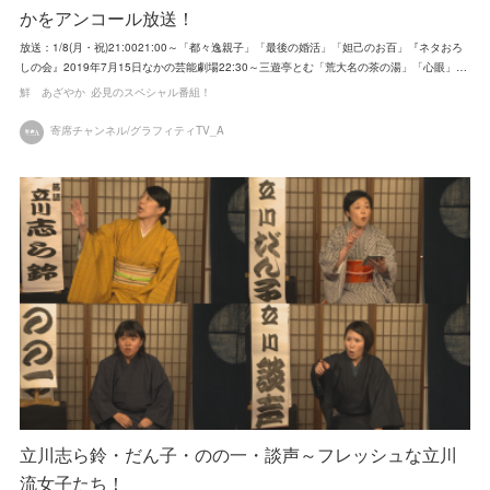
かをアンコール放送！
放送：1/8(月・祝)21:0021:00～「都々逸親子」「最後の婚活」「妲己のお百」『ネタおろ
しの会』2019年7月15日なかの芸能劇場22:30～三遊亭とむ「荒大名の茶の湯」「心眼」…
鮮 あざやか
必見のスペシャル番組！
寄席チャンネル/グラフィティTV_A
立川志ら鈴・だん子・のの一・談声～フレッシュな立川
流女子たち！