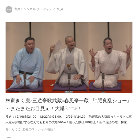
寄席チャンネル/グラフィティTV_A
林家きく麿×三遊亭歌武蔵×春風亭一蔵 『3肥良乱ショー』
～またまたお目見え！大爆Show！
放送：12/16(土)21:00、12/22(金)23:00、12/26(火)24:30 他寄席の人気ぽっちゃりさん三
人組がお届けするなんでもありの大爆Show！創った数は100以上！新作落語の雄・林家…
粋 らくご
必見のスペシャル番組！