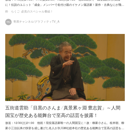
に！伝説のユニット「成金」メンバーで名付け親のイケメン落語家！新作・古典なにが飛…
粋 らくご
必見のスペシャル番組！
寄席チャンネル/グラフィティTV_A
五街道雲助「目黒のさんま/真景累ヶ淵 豊志賀」～人間
国宝が歴史ある能舞台で至高の話芸を披露！
放送：12/30(土)21:00 他祝！現役落語家唯一の人間国宝に！故・柳家小さん、桂米朝、柳
家小三治以来の快挙を成し遂げた名人が氷川神社総本社の歴史ある能舞台で至高の話芸を…