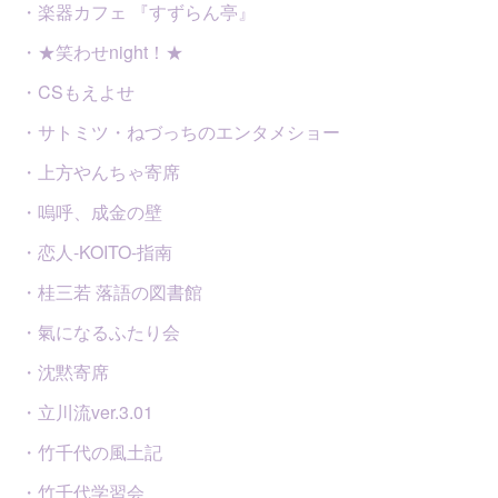
・楽器カフェ 『すずらん亭』
・★笑わせnight！★
・CSもえよせ
・サトミツ・ねづっちのエンタメショー
・上方やんちゃ寄席
・嗚呼、成金の壁
・恋人-KOITO-指南
・桂三若 落語の図書館
・氣になるふたり会
・沈黙寄席
・立川流ver.3.01
・竹千代の風土記
・竹千代学習会