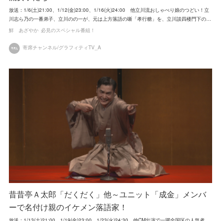
放送：1/6(土)21:00、1/12(金)23:00、1/16(火)24:00 他立川流おしゃべり娘のつどい！立
川志ら乃の一番弟子、立川のの一が、元は上方落語の噺「孝行糖」を、立川談四楼門下の…
鮮 あざやか
必見のスペシャル番組！
寄席チャンネル/グラフィティTV_A
昔昔亭Ａ太郎「だくだく」他～ユニット「成金」メンバ
ーで名付け親のイケメン落語家！
放送：1/13(土)21:00、1/19(金)23:00、1/23(火)24:30 他CM出演で一躍全国区の人気者