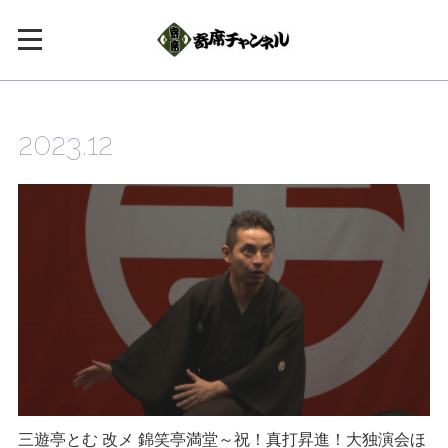
2023
.
12
三遊亭とむ 改メ 錦笑亭満堂～祝！真打昇進！大独演会ほ