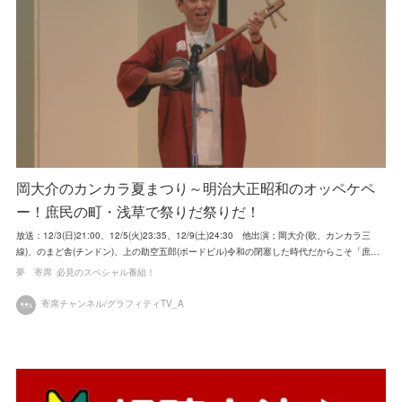
岡大介のカンカラ夏まつり～明治大正昭和のオッペケペ
ー！庶民の町・浅草で祭りだ祭りだ！
放送：12/3(日)21:00、12/5(火)23:35、12/9(土)24:30 他出演；岡大介(歌、カンカラ三
線)、のまど舎(チンドン)、上の助空五郎(ボードビル)令和の閉塞した時代だからこそ「庶…
夢 寄席
必見のスペシャル番組！
寄席チャンネル/グラフィティTV_A