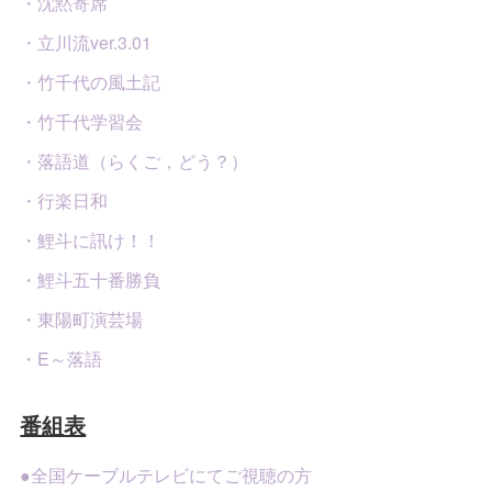
・沈黙寄席
・立川流ver.3.01
・竹千代の風土記
・竹千代学習会
・落語道（らくご，どう？）
・行楽日和
・鯉斗に訊け！！
・鯉斗五十番勝負
・東陽町演芸場
・E～落語
番組表
●全国ケーブルテレビにてご視聴の方