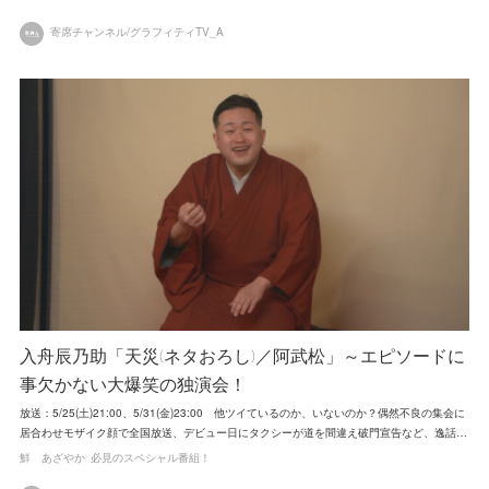
寄席チャンネル/グラフィティTV_A
入舟辰乃助「天災(ネタおろし)／阿武松」～エピソードに
事欠かない大爆笑の独演会！
放送：5/25(土)21:00、5/31(金)23:00 他ツイているのか、いないのか？偶然不良の集会に
居合わせモザイク顔で全国放送、デビュー日にタクシーが道を間違え破門宣告など、逸話…
鮮 あざやか
必見のスペシャル番組！