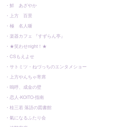
・鮮 あざやか
・上方 百景
・極 名人噺
・楽器カフェ 『すずらん亭』
・★笑わせnight！★
・CSもえよせ
・サトミツ・ねづっちのエンタメショー
・上方やんちゃ寄席
・嗚呼、成金の壁
・恋人-KOITO-指南
・桂三若 落語の図書館
・氣になるふたり会