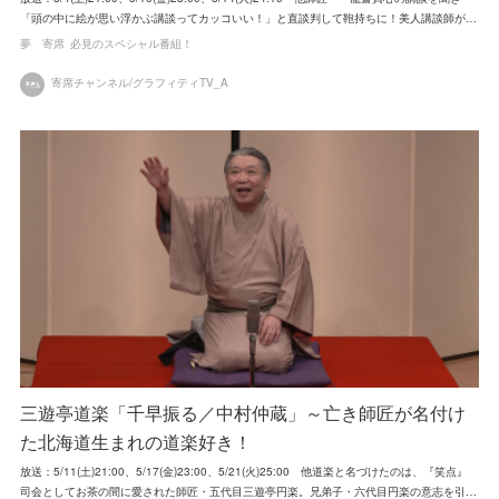
「頭の中に絵が思い浮かぶ講談ってカッコいい！」と直談判して鞄持ちに！美人講談師が…
夢 寄席
必見のスペシャル番組！
寄席チャンネル/グラフィティTV_A
三遊亭道楽「千早振る／中村仲蔵」～亡き師匠が名付け
た北海道生まれの道楽好き！
放送：5/11(土)21:00、5/17(金)23:00、5/21(火)25:00 他道楽と名づけたのは、『笑点』
司会としてお茶の間に愛された師匠・五代目三遊亭円楽。兄弟子・六代目円楽の意志を引…