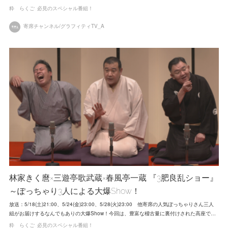
粋 らくご
必見のスペシャル番組！
寄席チャンネル/グラフィティTV_A
林家きく麿×三遊亭歌武蔵×春風亭一蔵 『3肥良乱ショー』
～ぽっちゃり3人による大爆Show！
放送：5/18(土)21:00、5/24(金)23:00、5/28(火)23:00 他寄席の人気ぽっちゃりさん三人
組がお届けするなんでもありの大爆Show！今回は、豊富な稽古量に裏付けされた高座で…
粋 らくご
必見のスペシャル番組！