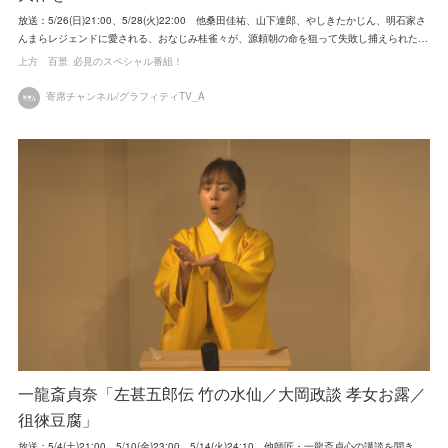
放送：5/26(日)21:00、5/28(火)22:00 他桑田佳祐、山下達郎、やしきたかじん、明石家さ
んまらレジェンドに愛される、おなじみ桂雀々が、源頼朝の命を狙って失敗し捕えられた…
上方 百景
必見のスペシャル番組！
寄席チャンネル/グラフィティTV_A
一龍斎貞奈「左甚五郎伝 竹の水仙／大岡政談 孝女お露／
徂徠豆腐」
放送：5/4(土)21:00、5/10(金)23:00、5/14(火)24:10 他師匠・一龍斎貞心の講談を聞き