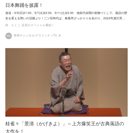
日本舞踊を披露！
放送：5/5(日)21:00、5/7(火)22:00、5/11(土)23:30 他前代未聞の初物づくしで、落語の歴
史を変える勢いの活躍ぶり！二ツ目時代は、春風亭ぴっかり☆を名のり、2022年真打昇…
粋 らくご
必見のスペシャル番組！
寄席チャンネル/グラフィティTV_A
桂雀々「景清（かげきよ）」～上方爆笑王が古典落語の
大作を！