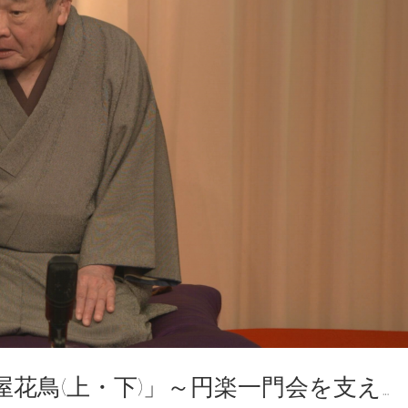
花鳥(上・下)」～円楽一門会を支え…