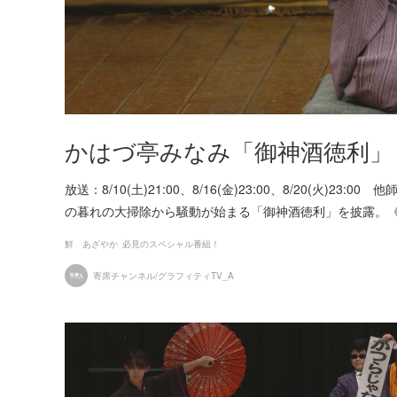
かはづ亭みなみ「御神酒徳利」
放送：8/10(土)21:00、8/16(金)23:00、8/20(
の暮れの大掃除から騒動が始まる「御神酒徳利」を披露。
鮮 あざやか
必見のスペシャル番組！
寄席チャンネル/グラフィティTV_A