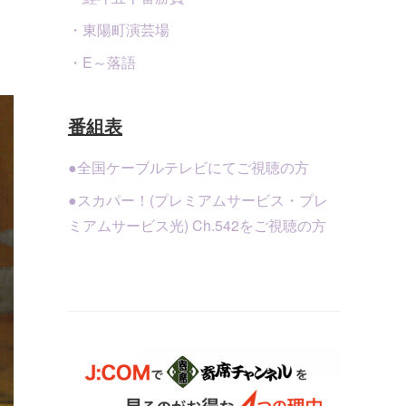
・東陽町演芸場
・E～落語
番組表
●全国ケーブルテレビにてご視聴の方
●スカパー！(プレミアムサービス・プレ
ミアムサービス光) Ch.542をご視聴の方