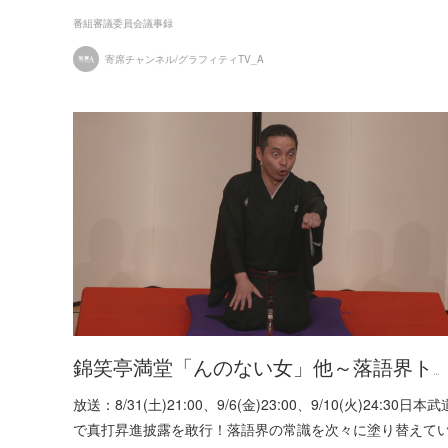
番組審議委員会議事録
寄席チャンネル/グラフィティTV_A
錦笑亭満堂「んのない女」他～落語界ト…
放送：8/31(土)21:00、9/6(金)23:00、9/10(火)24:30日本
で真打昇進披露を敢行！落語界の常識を次々に塗り替えて