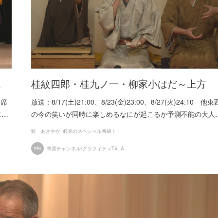
…
桂紋四郎・桂九ノ一・柳家小はだ～上方…
寄席
放送：8/17(土)21:00、8/23(金)23:00、8/27(火)24:10 他東
に…
の今の笑いが同時に楽しめるなにが起こるか予測不能の大人
鮮 あざやか
必見のスペシャル番組！
寄席チャンネル/グラフィティTV_A