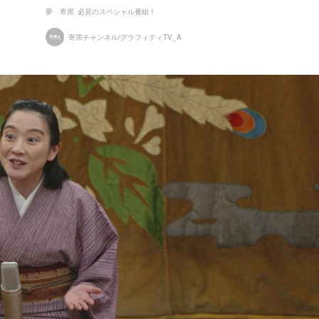
夢 寄席
必見のスペシャル番組！
寄席チャンネル/グラフィティTV_A