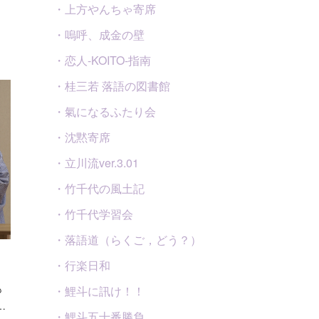
・上方やんちゃ寄席
・嗚呼、成金の壁
・恋人-KOITO-指南
・桂三若 落語の図書館
・氣になるふたり会
・沈黙寄席
・立川流ver.3.01
・竹千代の風土記
・竹千代学習会
・落語道（らくご，どう？）
・行楽日和
も
・鯉斗に訊け！！
…
・鯉斗五十番勝負