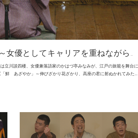
～女優としてキャリアを重ねながら…
火)23:00 他師は立川談四楼、女優兼落語家のかはづ亭みなみが、江戸の旅籠を舞台
《「鮮 あざやか」～伸びざかり花ざかり、高座の君に射ぬかれてみた