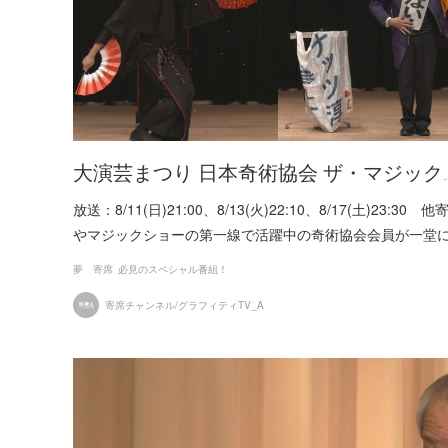
大演芸まつり 日本奇術協会 ザ・マジック
放送：8/11(日)21:00、8/13(火)22:10、8/17(土)23:30 他
やマジックショーの第一線で活躍中の奇術協会会員が一堂
夢 寄席
必見のスペシャル番組！
寄席チャンネル/グラフィティTV_A