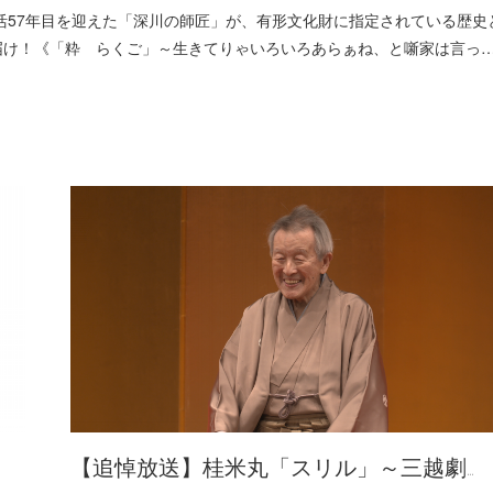
)24:30噺家生活57年目を迎えた「深川の師匠」が、有形文化財に指定されている歴史
届け！《「粋 らくご」～生きてりゃいろいろあらぁね、と噺家は言っ
【追悼放送】桂米丸「スリル」～三越劇…