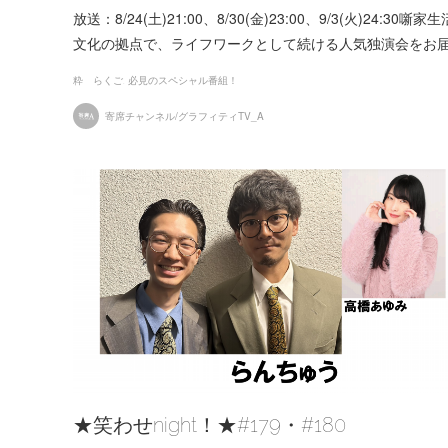
放送：8/24(土)21:00、8/30(金)23:00、9/3(火
文化の拠点で、ライフワークとして続ける人気独演会をお
粋 らくご
必見のスペシャル番組！
寄席チャンネル/グラフィティTV_A
★笑わせnight！★#179・#180