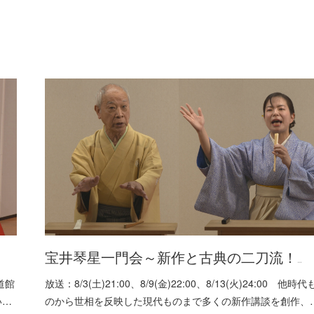
宝井琴星一門会～新作と古典の二刀流！…
武道館
放送：8/3(土)21:00、8/9(金)22:00、8/13(火)24:00 他時代
い…
のから世相を反映した現代ものまで多くの新作講談を創作、