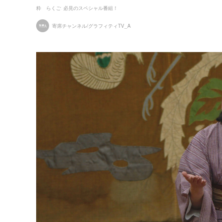
粋 らくご
必見のスペシャル番組！
寄席チャンネル/グラフィティTV_A