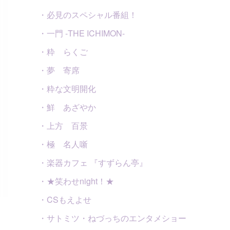
・必見のスペシャル番組！
・一門 -THE ICHIMON-
・粋 らくご
・夢 寄席
・粋な文明開化
・鮮 あざやか
・上方 百景
・極 名人噺
・楽器カフェ 『すずらん亭』
・★笑わせnight！★
・CSもえよせ
・サトミツ・ねづっちのエンタメショー