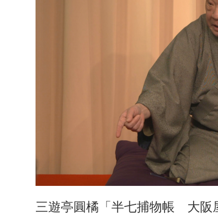
三遊亭圓橘「半七捕物帳 大阪屋