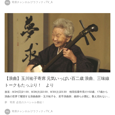
寄席チャンネル/グラフィティTV_A
【浪曲】玉川祐子寄席 元気いっぱい百二歳 浪曲、三味線
トークもたっぷり！ より
放送：8/24(日)21:00、8/26(火)22:00、8/30(土)23:30 他現役最年長の102歳、17歳から
浪曲の世界で奮闘する浪曲曲師・玉川祐子を、若手浪曲師、曲師らが囲む。数え切れない…
夢 寄席
必見のスペシャル番組！
寄席チャンネル/グラフィティTV_A