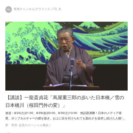
寄席チャンネル/グラフィティTV_A
【講談】一龍斎貞花「蔦屋重三郎の歩いた日本橋／雪の
日本橋川（桜田門外の変）」
放送：8/23(土)21:00、8/29(金)23:00、8/30(土)13:00 他話題沸騰！日本のメディア産
業、ポップカルチャーの礎を築き、お上に目を付けられても面白さを追求し続けた人物“…
夢 寄席
必見のスペシャル番組！