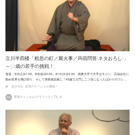
立川半四楼「粗忽の釘／厩火事／蒟蒻問答(ネタおろし)」
～52歳の若手の挑戦！
放送：8/2(土)21:00、8/8(金)23:00、8/12(火)24:30 他東大卒で大手ゼネコン、石油会社に
勤め世界を飛び回り、そして突然落語家に！45歳で入門し二ツ目になったばかりのフレ…
鮮 あざやか
必見のスペシャル番組！
寄席チャンネル/グラフィティTV_A