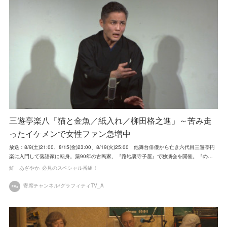
三遊亭楽八「猫と金魚／紙入れ／柳田格之進」～苦み走
ったイケメンで女性ファン急増中
放送：8/9(土)21:00、8/15(金)23:00、8/19(火)25:00 他舞台俳優から亡き六代目三遊亭円
楽に入門して落語家に転身。築90年の古民家、『路地裏寺子屋』で独演会を開催。『の…
鮮 あざやか
必見のスペシャル番組！
寄席チャンネル/グラフィティTV_A