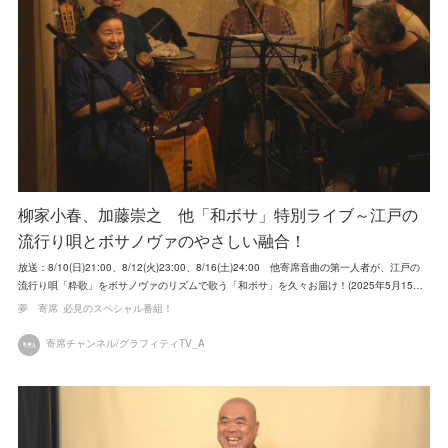
柳家小春、加藤崇之 他「和ボサ」特別ライブ～江戸の
流行り唄とボサノヴァのやさしい融合！
放送：8/10(日)21:00、8/12(火)23:00、8/16(土)24:00 他寄席音曲の第一人者が、江戸の
流行り唄「粋歌」をボサノヴァのリズムで歌う「和ボサ」を久々お届け！(2025年5月15…
夢 寄席
必見のスペシャル番組！
寄席チャンネル/グラフィティTV_A