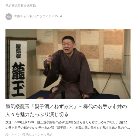
番組審議委員会議事録
寄席チャンネル/グラフィティTV_A
蜃気楼龍玉「親子酒／ねずみ穴」～稀代の名手が市井の
人々を魅力たっぷり演じ切る！
放送：8/30(土)21:00 他三遊亭圓朝作品や怪談噺を語らせたら右に出るものなし。酒好き
の父と息子の都合のいい酔っ払い話「親子酒」と、土蔵の壁の鼠穴を心配する弟と兄の心…
粋 らくご
必見のスペシャル番組！