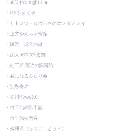
・★笑わせnight！★
・CSもえよせ
・サトミツ・ねづっちのエンタメショー
・上方やんちゃ寄席
・嗚呼、成金の壁
・恋人-KOITO-指南
・桂三若 落語の図書館
・氣になるふたり会
・沈黙寄席
・立川流ver.3.01
・竹千代の風土記
・竹千代学習会
・落語道（らくご，どう？）