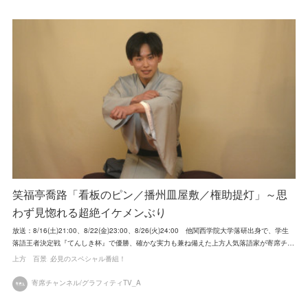
笑福亭喬路「看板のピン／播州皿屋敷／権助提灯」～思
わず見惚れる超絶イケメンぶり
放送：8/16(土)21:00、8/22(金)23:00、8/26(火)24:00 他関西学院大学落研出身で、学生
落語王者決定戦『てんしき杯』で優勝、確かな実力も兼ね備えた上方人気落語家が寄席チ…
上方 百景
必見のスペシャル番組！
寄席チャンネル/グラフィティTV_A