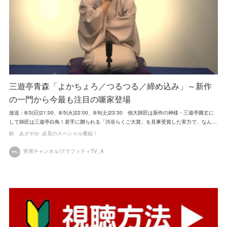
三遊亭青森「よかちょろ／つるつる／締め込み」～新作
の一門から今最も注目の噺家登場
放送：8/3(日)21:00、8/5(火)22:00、8/9(土)23:30 他大師匠は新作の神様・三遊亭圓丈に
して師匠は三遊亭白鳥！若手に贈られる「渋谷らくご大賞」を見事受賞した実力で、なん…
鮮 あざやか
必見のスペシャル番組！
寄席チャンネル/グラフィティTV_A