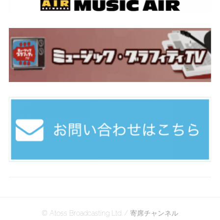
© Atoss Broadcasting Ltd. / 寄席チャンネル