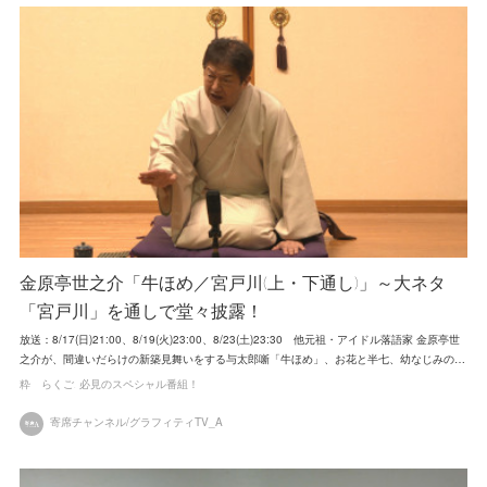
金原亭世之介「牛ほめ／宮戸川(上・下通し)」～大ネタ
「宮戸川」を通しで堂々披露！
放送：8/17(日)21:00、8/19(火)23:00、8/23(土)23:30 他元祖・アイドル落語家 金原亭世
之介が、間違いだらけの新築見舞いをする与太郎噺「牛ほめ」、お花と半七、幼なじみの…
粋 らくご
必見のスペシャル番組！
寄席チャンネル/グラフィティTV_A