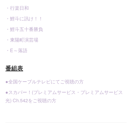
・行楽日和
・鯉斗に訊け！！
・鯉斗五十番勝負
・東陽町演芸場
・E～落語
番組表
●全国ケーブルテレビにてご視聴の方
●スカパー！(プレミアムサービス・プレミアムサービス
光) Ch.542をご視聴の方