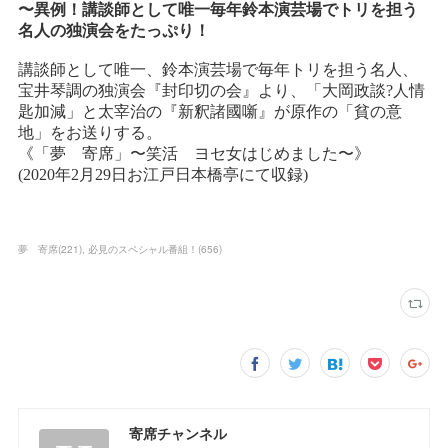
夢 寄席
(
221
)
必見のスペシャル番組！
(
656
)
寄席チャンネル