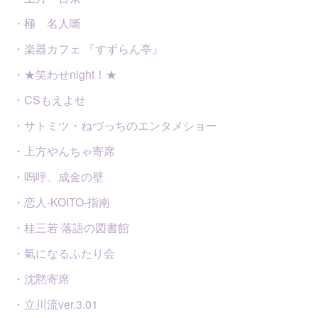
・極 名人噺
・楽器カフェ 『すずらん亭』
・★笑わせnight！★
・CSもえよせ
・サトミツ・ねづっちのエンタメショー
・上方やんちゃ寄席
・嗚呼、成金の壁
・恋人-KOITO-指南
・桂三若 落語の図書館
・氣になるふたり会
・沈黙寄席
・立川流ver.3.01