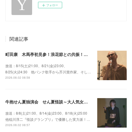
フォロー
関連記事
町田康 木馬亭初見参！浪花節との共振！～マチダ地蔵尊 他
放送：8/15(土)21:00、8/21(金)23:00、
8/25(火)24:30 他パンク歌手から芥川賞作家、そし…
2026.08.02 08:58
牛抱せん夏独演会 せん夏怪談～大人気女性怪談師とっておきの背筋も凍る…
放送：8/8(土)21:00、8/14(金)23:00、8/18(火)25:00
他稲川淳二『怪談グランプリ』で優勝した実力派！…
2026.08.02 08:57