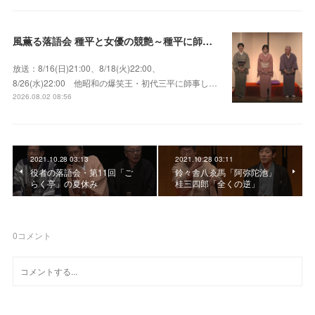
風薫る落語会 種平と女優の競艶～種平に師事した女優たちが百花繚乱に咲き誇る大人気落語会
放送：8/16(日)21:00、8/18(火)22:00、
8/26(水)22:00 他昭和の爆笑王・初代三平に師事し…
2026.08.02 08:56
2021.10.28 03:13
2021.10.28 03:11
役者の落語会・第11回「ご
鈴々舎八ゑ馬「阿弥陀池」
らく亭」の夏休み
桂三四郎「全くの逆」
0
コメント