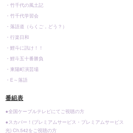
・竹千代の風土記
・竹千代学習会
・落語道（らくご，どう？）
・行楽日和
・鯉斗に訊け！！
・鯉斗五十番勝負
・東陽町演芸場
・E～落語
番組表
●全国ケーブルテレビにてご視聴の方
●スカパー！(プレミアムサービス・プレミアムサービス
光) Ch.542をご視聴の方