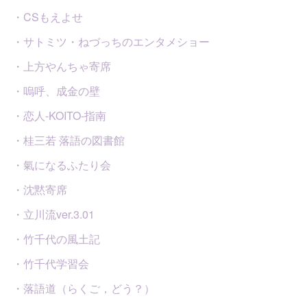
・CSもえよせ
・サトミツ・ねづっちのエンタメショー
・上方やんちゃ寄席
・嗚呼、成金の壁
・恋人-KOITO-指南
・桂三若 落語の図書館
・氣になるふたり会
・沈黙寄席
・立川流ver.3.01
・竹千代の風土記
・竹千代学習会
・落語道（らくご，どう？）