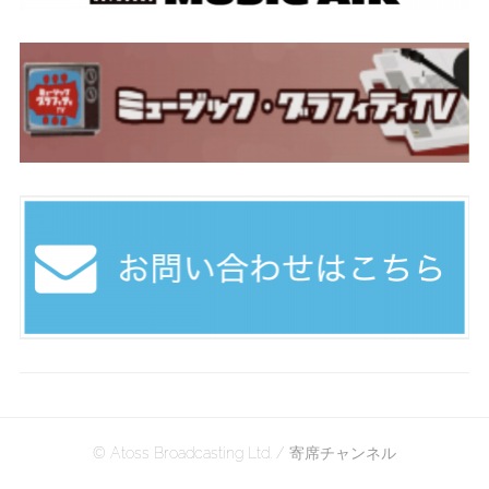
© Atoss Broadcasting Ltd. / 寄席チャンネル