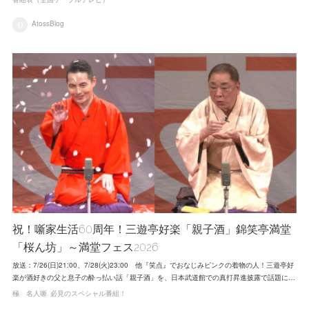
AtossBlog
祝！噺家生活60周年！三遊亭好楽「親子酒」錦笑亭満堂
「桜ん坊」～満堂フェス2026
放送：7/26(日)21:00、7/28(火)23:00 他『笑点』でおなじみピンクの着物の人！三遊亭好
楽が酒好きの父と息子の酔っ払い話「親子酒」を、日本武道館での真打昇進披露で話題に…
極 名人噺
必見のスペシャル番組！