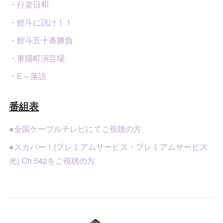
・行楽日和
・鯉斗に訊け！！
・鯉斗五十番勝負
・東陽町演芸場
・E～落語
番組表
●全国ケーブルテレビにてご視聴の方
●スカパー！(プレミアムサービス・プレミアムサービス
光) Ch.542をご視聴の方