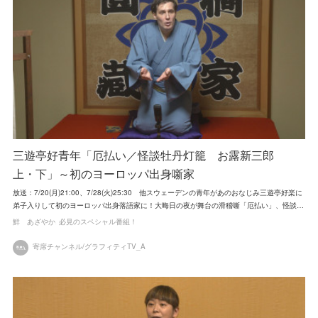
三遊亭好青年「厄払い／怪談牡丹灯籠 お露新三郎
上・下」～初のヨーロッパ出身噺家
放送：7/20(月)21:00、7/28(火)25:30 他スウェーデンの青年があのおなじみ三遊亭好楽に
弟子入りして初のヨーロッパ出身落語家に！大晦日の夜が舞台の滑稽噺「厄払い」、怪談…
鮮 あざやか
必見のスペシャル番組！
寄席チャンネル/グラフィティTV_A