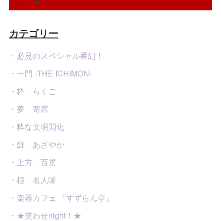
カテゴリー
・必見のスペシャル番組！
・一門 -THE ICHIMON-
・粋 らくご
・夢 寄席
・粋な文明開化
・鮮 あざやか
・上方 百景
・極 名人噺
・楽器カフェ 『すずらん亭』
・★笑わせnight！★