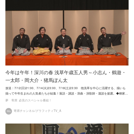
今年は午年！深川の春 浅草午歳五人男～小志ん・鶴遊・
一太郎・岡大介・猪馬ぽん太
放送：7/12(日)21:00、7/14(火)23:00、7/18(土)23:30 他浅草を中心に活躍する、揃いも
揃って午年生まれの人気者たちが結集！落語・講談・浪曲・演歌師・漫談を披露。◆柳家…
夢 寄席
必見のスペシャル番組！
寄席チャンネル/グラフィティTV_A