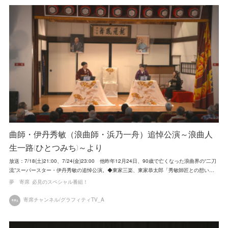
曲師・伊丹秀敏（浪曲師・浜乃一舟）追悼公演～浪曲人
生一路(ひとつみち)～より
放送：7/18(土)21:00、7/24(金)23:00 他昨年12月24日、90歳で亡くなった浪曲界の“二刀
流”スーパースター・伊丹秀敏の追悼公演。◆東家三楽、東家恭太郎「秀敏師匠との想い…
夢 寄席
必見のスペシャル番組！
寄席チャンネル/グラフィティTV_A