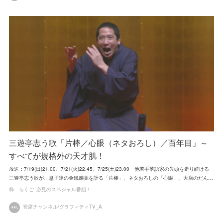
三遊亭志う歌「片棒／心眼（ネタおろし）／百年目」～
すべてが規格外の天才肌！
放送：7/19(日)21:00、7/21(火)22:45、7/25(土)23:00 他若手落語家の先頭を走り続ける
三遊亭志う歌が、息子達の金銭感覚を計る「片棒」、ネタおろしの「心眼」、大店のだん…
粋 らくご
必見のスペシャル番組！
寄席チャンネル/グラフィティTV_A