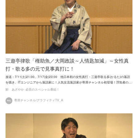
三遊亭律歌「権助魚／大岡政談～人情匙加減」～女性真
打・歌る多の元で見事真打に！
放送：7/11(土)21:00、7/17(金)23:00 他日本初の女性真打・三遊亭歌る多(かるた)の落語
を聴き、ITエンジニアから落語家に！人気女流落語家が寄席チャンネル初登場！浮気者の…
鮮 あざやか
必見のスペシャル番組！
寄席チャンネル/グラフィティTV_A