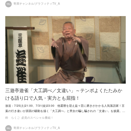
寄席チャンネル/グラフィティTV_A
三遊亭遊雀「大工調べ／文違い」～テンポよくたたみか
ける語り口で人気・実力とも屈指！
放送：7/25(土)21:00、7/31(金)23:00 他還暦を迎え益々芸に磨きがかかる人気落語家！言
葉の行き違いが原因の騒動を描く「大工調べ」と男女の騙し騙されの「文違い」を披露。…
粋 らくご
必見のスペシャル番組！
寄席チャンネル/グラフィティTV_A