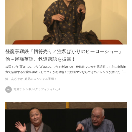
登龍亭獅鉄「切符売り／注釈ばかりのヒーローショー」
他～尾張落語、鉄道落語を披露！
放送：7/5(日)21:00、7/7(火)23:00、7/11(土)25:00 他鉄道マンから落語家に！主に東海地
方で活躍する登龍亭獅鉄（してつ）が初登場！元鉄道マンならではのアレンジが効いた「…
鮮 あざやか
必見のスペシャル番組！
寄席チャンネル/グラフィティTV_A