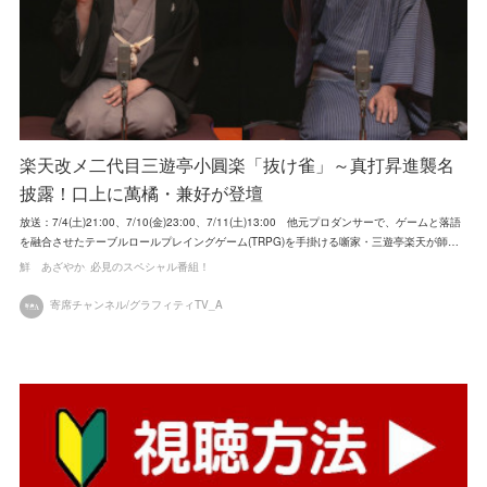
楽天改メ二代目三遊亭小圓楽「抜け雀」～真打昇進襲名
披露！口上に萬橘・兼好が登壇
放送：7/4(土)21:00、7/10(金)23:00、7/11(土)13:00 他元プロダンサーで、ゲームと落語
を融合させたテーブルロールプレイングゲーム(TRPG)を手掛ける噺家・三遊亭楽天が師…
鮮 あざやか
必見のスペシャル番組！
寄席チャンネル/グラフィティTV_A