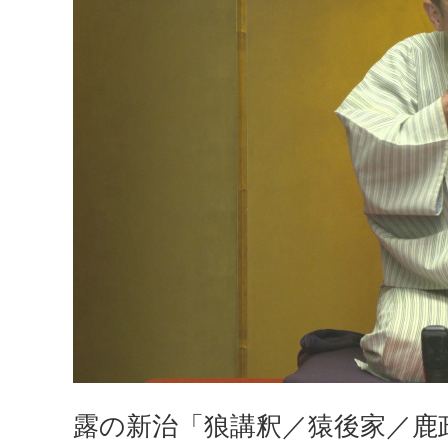
露の新治「狼講釈／猿後家／鹿