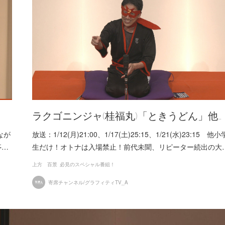
ラクゴニンジャ(桂福丸)「ときうどん」他…
なが
放送：1/12(月)21:00、1/17(土)25:15、1/21(水)23:15 他小
亭…
生だけ！オトナは入場禁止！前代未聞、リピーター続出の大
上方 百景
必見のスペシャル番組！
寄席チャンネル/グラフィティTV_A