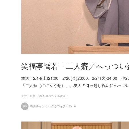
笑福亭喬若「二人癖／へっつい
放送：2/14(土)21:00、2/20(金)23:00、2/24(火
「二人癖（ににんぐせ）」、友人の引っ越し祝いにへっつ
上方 百景
必見のスペシャル番組！
寄席チャンネル/グラフィティTV_A