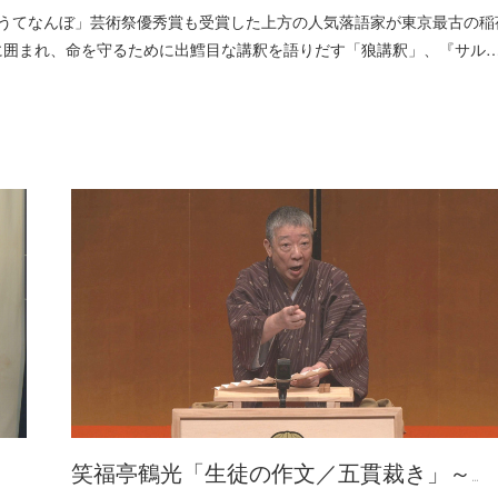
落語は喜んでもうてなんぼ」芸術祭優秀賞も受賞した上方の人気落語家が東京最古の稲
に囲まれ、命を守るために出鱈目な講釈を語りだす「狼講釈」、『サル
笑福亭鶴光「生徒の作文／五貫裁き」～…