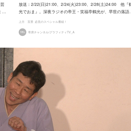
文芸
放送：2/22(日)21:00、2/24(火)23:00、2/28(土)24:00 他『
 …
光でおま』。深夜ラジオの帝王・笑福亭鶴光が、早世の落語
上方 百景
必見のスペシャル番組！
寄席チャンネル/グラフィティTV_A