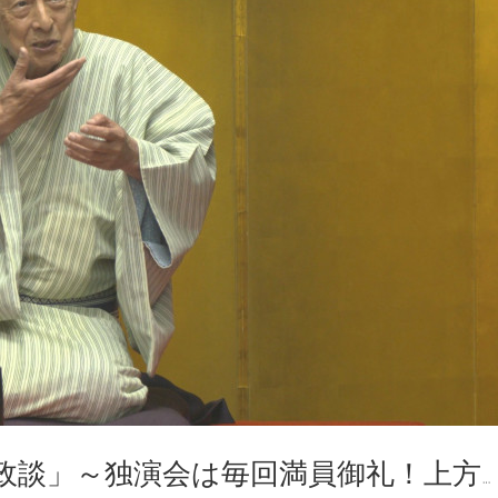
政談」～独演会は毎回満員御礼！上方…