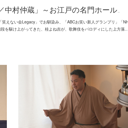
／中村仲蔵」～お江戸の名門ホール…
 他大人気の「笑えない会Legacy」でお馴染み、「ABCお笑い新人グランプリ」「N
階段を駆け上がってきた、桂よね吉が、歌舞伎をパロディにした上方落