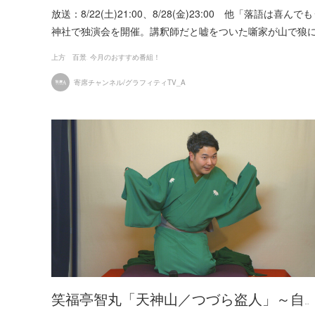
放送：8/22(土)21:00、8/28(金)23:00 他「
神社で独演会を開催。講釈師だと嘘をついた噺家が山で狼
上方 百景
今月のおすすめ番組！
寄席チャンネル/グラフィティTV_A
笑福亭智丸「天神山／つづら盗人」～自…