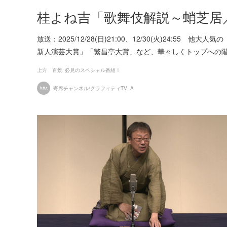
桂よね吉「歌舞伎解説～蛸芝居
放送：2025/12/28(日)21:00、12/30(火)24:55
新人演芸大賞」「繁昌亭大賞」など、華々しくトップへの
上方 百景
必見のスペシャル番組！
寄席チャンネル/グラフィティTV_A