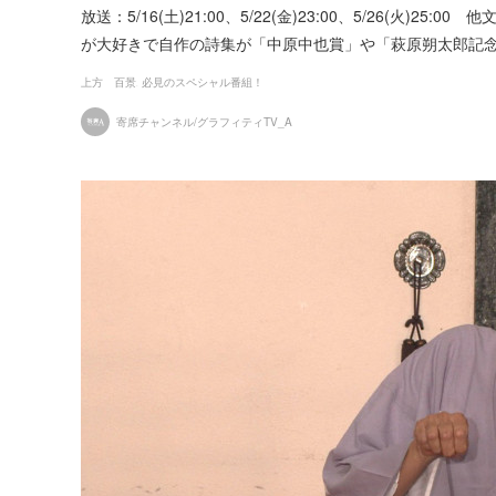
放送：5/16(土)21:00、5/22(金)23:00、5/26(火)25:00 他
が大好きで自作の詩集が「中原中也賞」や「萩原朔太郎記念
上方 百景
必見のスペシャル番組！
寄席チャンネル/グラフィティTV_A