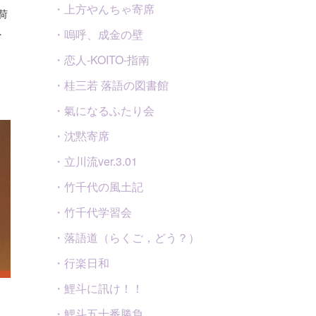
・上方やんちゃ寄席
荷
…
・嗚呼、成金の壁
・恋人-KOITO-指南
・桂三若 落語の図書館
・氣になるふたり会
・沈黙寄席
・立川流ver.3.01
・竹千代の風土記
・竹千代学習会
・落語道（らくご，どう？）
・行楽日和
・鯉斗に訊け！！
・鯉斗五十番勝負