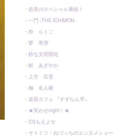
・必見のスペシャル番組！
・一門 -THE ICHIMON-
・粋 らくご
・夢 寄席
・粋な文明開化
・鮮 あざやか
・上方 百景
・極 名人噺
・楽器カフェ 『すずらん亭』
・★笑わせnight！★
・CSもえよせ
・サトミツ・ねづっちのエンタメショー