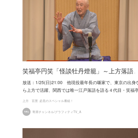
笑福亭円笑「怪談牡丹燈籠」～上方落語…
放送：1/25(日)21:00 他現役最年長の噺家で、東京の出身
ら上方で活躍、関西では唯一江戸落語を語る４代目・笑福
上方 百景
必見のスペシャル番組！
寄席チャンネル/グラフィティTV_A