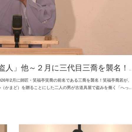
盗人」他～２月に三代目三喬を襲名！…
)24:00 他2026年2月に師匠・笑福亭笑喬の前名である三喬を襲名！笑福亭喬若が、
い（かまど）を贈ることにした二人の男が古道具屋で盗みを働く「へっ