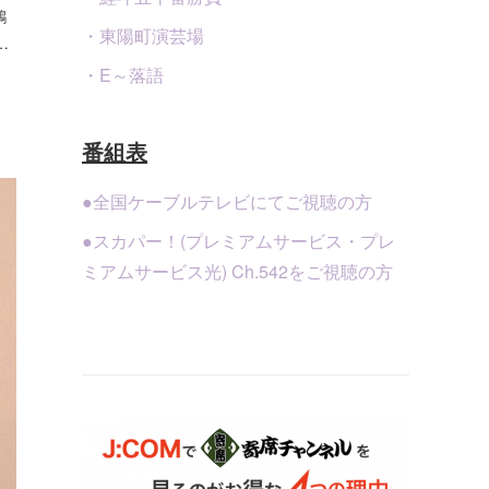
鶴
・東陽町演芸場
…
・E～落語
番組表
●全国ケーブルテレビにてご視聴の方
●スカパー！(プレミアムサービス・プレ
ミアムサービス光) Ch.542をご視聴の方