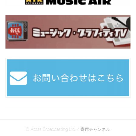
© Atoss Broadcasting Ltd. / 寄席チャンネル