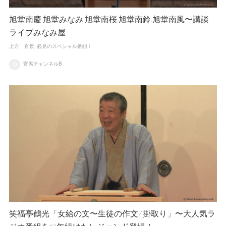
旭堂南慶,旭堂みなみ,旭堂南桜,旭堂南鈴,旭堂南風〜講談
ライブみなみ屋
上方 百景
必見のスペシャル番組！
寄席チャンネルB
笑福亭鶴光「女給の文〜生徒の作文/掛取り」〜大人気ラ