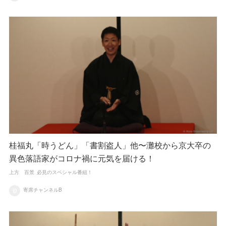
桂福丸「時うどん」「書割盗人」他〜灘校から京大卒の
異色落語家がコロナ禍に元気を届ける！
上方 百景
必見のスペシャル番組！
寄席チャンネルB