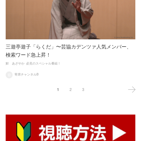
三遊亭遊子「らくだ」〜芸協カデンツァ人気メンバー、
検索ワード急上昇！
鮮 あざやか
必見のスペシャル番組！
寄席チャンネルB
1
2
3