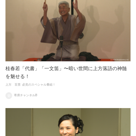
桂春若「代書」「一文笛」〜暗い世間に上方落語の神髄
を魅せる！
上方 百景
必見のスペシャル番組！
寄席チャンネルB