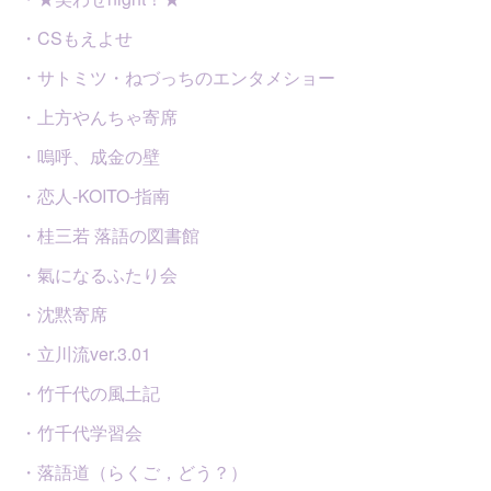
・CSもえよせ
・サトミツ・ねづっちのエンタメショー
・上方やんちゃ寄席
・嗚呼、成金の壁
・恋人-KOITO-指南
・桂三若 落語の図書館
・氣になるふたり会
・沈黙寄席
・立川流ver.3.01
・竹千代の風土記
・竹千代学習会
・落語道（らくご，どう？）