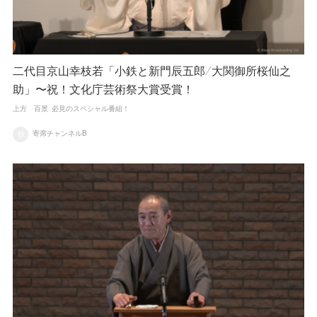
二代目京山幸枝若「小鉄と新門辰五郎/大関御所桜仙之
助」〜祝！文化庁芸術祭大賞受賞！
上方 百景
必見のスペシャル番組！
寄席チャンネルB