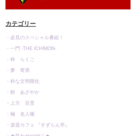
カテゴリー
・必見のスペシャル番組！
・一門 -THE ICHIMON-
・粋 らくご
・夢 寄席
・粋な文明開化
・鮮 あざやか
・上方 百景
・極 名人噺
・楽器カフェ 『すずらん亭』
・★笑わせnight！★