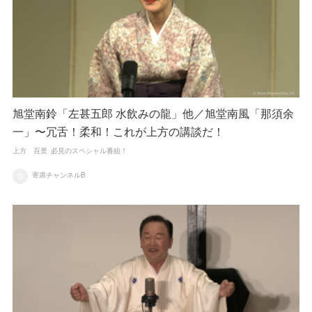
旭堂南鈴「左甚五郎 水飲みの龍」他／旭堂南風「那須余
一」〜冗舌！柔和！これが上方の講談だ！
上方 百景
必見のスペシャル番組！
寄席チャンネルB