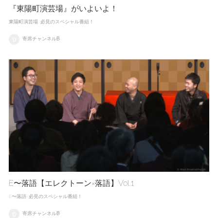
『東陽町演芸場』がいよいよ！
東陽町演芸場
必見のスペシャル番組！
寄席チャンネルB
E〜落語【エレクトーン×落語】Vol.1
E〜落語
必見のスペシャル番組！
寄席チャンネルB