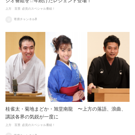
ジオ番組を12年続けたレジェンド登場！
上方 百景
必見のスペシャル番組！
寄席チャンネルB
桂雀太・菊地まどか・旭堂南龍 〜上方の落語、浪曲、
講談各界の気鋭が一度に
上方 百景
必見のスペシャル番組！