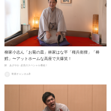
柳家小志ん「お菊の皿」林家はな平「権兵衛狸」「棒
鱈」〜アットホームな高座で大爆笑！
鮮 あざやか
必見のスペシャル番組！
寄席チャンネルB