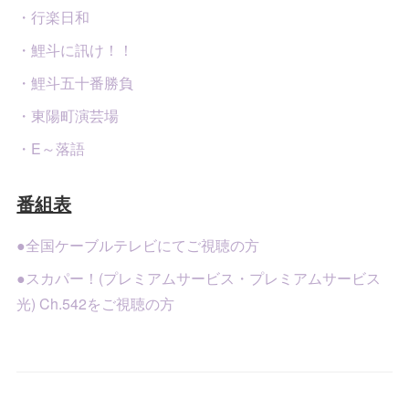
・行楽日和
・鯉斗に訊け！！
・鯉斗五十番勝負
・東陽町演芸場
・E～落語
番組表
●全国ケーブルテレビにてご視聴の方
●スカパー！(プレミアムサービス・プレミアムサービス
光) Ch.542をご視聴の方