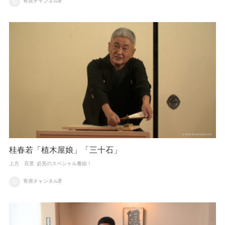
寄席チャンネルB
桂春若「植木屋娘」「三十石」
上方 百景
必見のスペシャル番組！
寄席チャンネルB