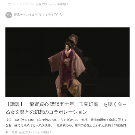
一門 -THE ICHIMON-
必見のスペシャル番組！
寄席チャンネル/グラフィティTV_A
【講談】一龍齋貞心 講談五十年「玉菊灯籠」を聴く会～
乙女文楽との幻想のコラボレーション
放送：1/21(土)21:00、1/27(金)23:00、1/31(火)24:30 他祝・芸道50周年！傘寿を迎えて
なお一線で走り続ける人気講談師、一龍齋貞心が、越前の赤鬼と云われた真柄十郎左衛門…
夢 寄席
必見のスペシャル番組！