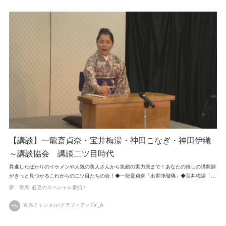
【講談】一龍斎貞奈・宝井梅湯・神田こなぎ・神田伊織
～講談協会 講談二ツ目時代
昇進したばかりのイケメンや人気の美人さんから気鋭の実力派まで！あなたの推しの講釈師
がきっと見つかるこれからの二ツ目たちの会！◆一龍斎貞奈「出世浄瑠璃」◆宝井梅湯「…
夢 寄席
必見のスペシャル番組！
寄席チャンネル/グラフィティTV_A