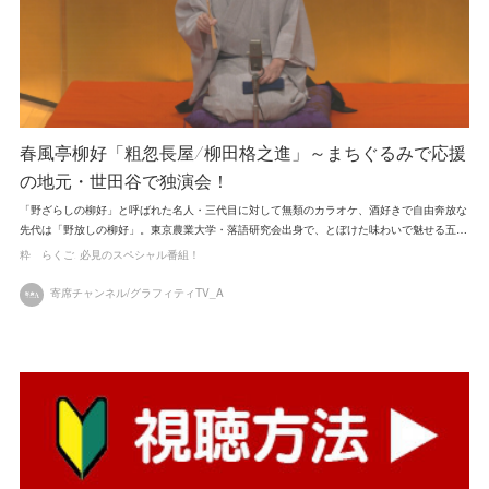
春風亭柳好「粗忽長屋/柳田格之進」～まちぐるみで応援
の地元・世田谷で独演会！
「野ざらしの柳好」と呼ばれた名人・三代目に対して無類のカラオケ、酒好きで自由奔放な
先代は「野放しの柳好」。東京農業大学・落語研究会出身で、とぼけた味わいで魅せる五…
粋 らくご
必見のスペシャル番組！
寄席チャンネル/グラフィティTV_A