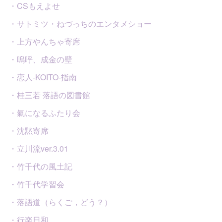
・CSもえよせ
・サトミツ・ねづっちのエンタメショー
・上方やんちゃ寄席
・嗚呼、成金の壁
・恋人-KOITO-指南
・桂三若 落語の図書館
・氣になるふたり会
・沈黙寄席
・立川流ver.3.01
・竹千代の風土記
・竹千代学習会
・落語道（らくご，どう？）
・行楽日和