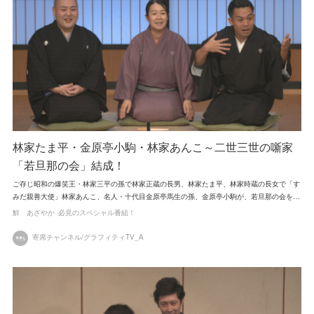
林家たま平・金原亭小駒・林家あんこ～二世三世の噺家
「若旦那の会」結成！
ご存じ昭和の爆笑王・林家三平の孫で林家正蔵の長男、林家たま平、林家時蔵の長女で「す
みだ親善大使」林家あんこ、名人・十代目金原亭馬生の孫、金原亭小駒が、若旦那の会を…
鮮 あざやか
必見のスペシャル番組！
寄席チャンネル/グラフィティTV_A