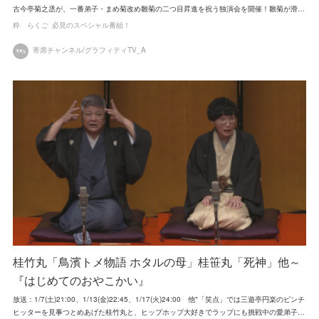
古今亭菊之丞が、一番弟子・まめ菊改め雛菊の二つ目昇進を祝う独演会を開催！雛菊が滑…
粋 らくご
必見のスペシャル番組！
寄席チャンネル/グラフィティTV_A
桂竹丸「鳥濱トメ物語 ホタルの母」桂笹丸「死神」他～
『はじめてのおやこかい』
放送：1/7(土)21:00、1/13(金)22:45、1/17(火)24:00 他"「笑点」では三遊亭円楽のピンチ
ヒッターを見事つとめあげた桂竹丸と、ヒップホップ大好きでラップにも挑戦中の愛弟子…