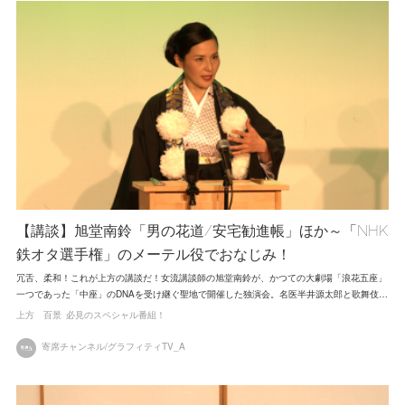
【講談】旭堂南鈴「男の花道/安宅勧進帳」ほか～「NHK
鉄オタ選手権」のメーテル役でおなじみ！
冗舌、柔和！これが上方の講談だ！女流講談師の旭堂南鈴が、かつての大劇場「浪花五座」
一つであった「中座」のDNAを受け継ぐ聖地で開催した独演会。名医半井源太郎と歌舞伎…
上方 百景
必見のスペシャル番組！
寄席チャンネル/グラフィティTV_A