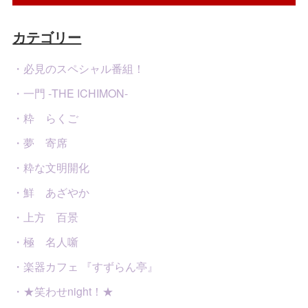
カテゴリー
・必見のスペシャル番組！
・一門 -THE ICHIMON-
・粋 らくご
・夢 寄席
・粋な文明開化
・鮮 あざやか
・上方 百景
・極 名人噺
・楽器カフェ 『すずらん亭』
・★笑わせnight！★