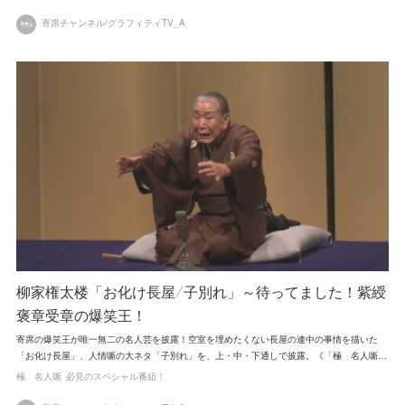
寄席チャンネル/グラフィティTV_A
柳家権太楼「お化け長屋/子別れ」～待ってました！紫綬
褒章受章の爆笑王！
寄席の爆笑王が唯一無二の名人芸を披露！空室を埋めたくない長屋の連中の事情を描いた
「お化け長屋」、人情噺の大ネタ「子別れ」を、上・中・下通しで披露。《「極 名人噺…
極 名人噺
必見のスペシャル番組！