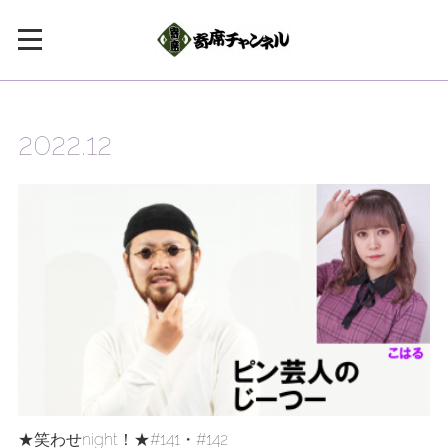
2022
.
12
★笑わせnight！★#141・#142