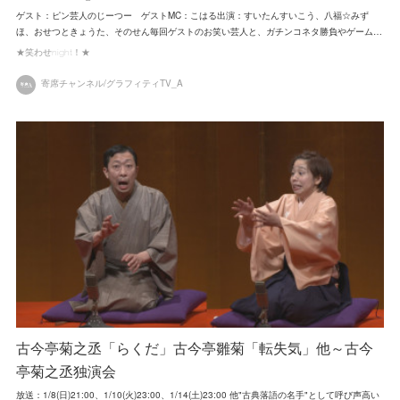
ゲスト：ピン芸人のじーつー ゲストMC：こはる出演：すいたんすいこう、八福☆みず
ほ、おせつときょうた、そのせん毎回ゲストのお笑い芸人と、ガチンコネタ勝負やゲーム…
★笑わせnight！★
寄席チャンネル/グラフィティTV_A
古今亭菊之丞「らくだ」古今亭雛菊「転失気」他～古今
亭菊之丞独演会
放送：1/8(日)21:00、1/10(火)23:00、1/14(土)23:00 他"古典落語の名手"として呼び声高い