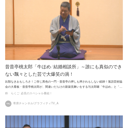
昔昔亭桃太郎「牛ほめ/結婚相談所」～誰にも真似のでき
ない飄々とした芸で大爆笑の渦！
比類なきおもしろさ！ご存じ異色の一門・昔昔亭の押しも押されもしない総帥！落語芸術協
会の大看板・昔昔亭桃太郎が、間違いだらけの新築見舞いをする与太郎噺「牛ほめ」と「…
粋 らくご
必見のスペシャル番組！
寄席チャンネル/グラフィティTV_A