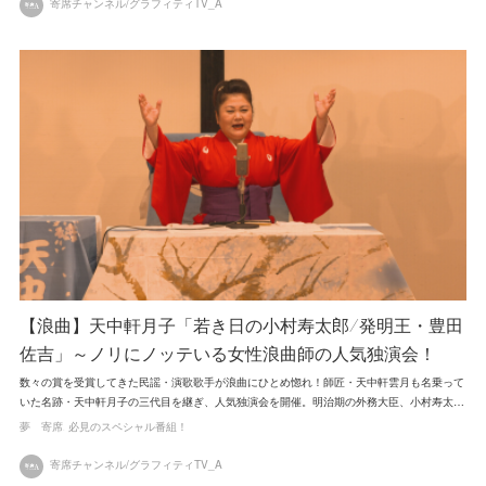
寄席チャンネル/グラフィティTV_A
【浪曲】天中軒月子「若き日の小村寿太郎/発明王・豊田
佐吉」～ノリにノッテいる女性浪曲師の人気独演会！
数々の賞を受賞してきた民謡・演歌歌手が浪曲にひとめ惚れ！師匠・天中軒雲月も名乗って
いた名跡・天中軒月子の三代目を継ぎ、人気独演会を開催。明治期の外務大臣、小村寿太…
夢 寄席
必見のスペシャル番組！
寄席チャンネル/グラフィティTV_A