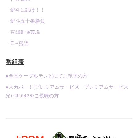
・鯉斗に訊け！！
・鯉斗五十番勝負
・東陽町演芸場
・E～落語
番組表
●全国ケーブルテレビにてご視聴の方
●スカパー！(プレミアムサービス・プレミアムサービス
光) Ch.542をご視聴の方