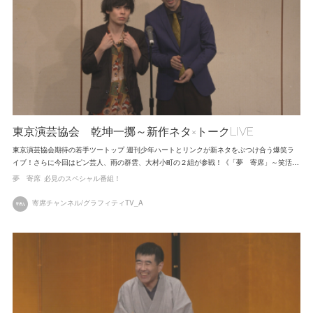
東京演芸協会 乾坤一擲～新作ネタ×トークLIVE
東京演芸協会期待の若手ツートップ 週刊少年ハートとリンクが新ネタをぶつけ合う爆笑ラ
イブ！さらに今回はピン芸人、雨の群雲、大村小町の２組が参戦！《「夢 寄席」～笑活…
夢 寄席
必見のスペシャル番組！
寄席チャンネル/グラフィティTV_A